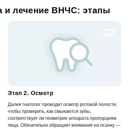
Мы свяжемся с вами в ближайшее время
а и лечение ВНЧС: этапы
ОК
02
асен на
обработку персональных данных
писаться на приём
асен на
обработку персональных данных
Этап 2. Осмотр
Далее гнатолог проводит осмотр ротовой полости,
править
чтобы проверить, как смыкаются зубы,
соответствует ли геометрия аппарата пропорциям
лица. Обязательно обращает внимание на осанку —