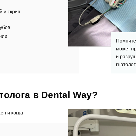
й и скрип
зубов
ние
Помните,
может п
и разруш
гнатолог
тавить отзыв
толога в Dental Way?
ен и когда