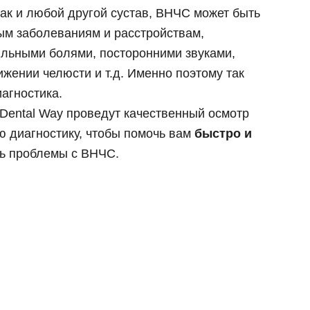
как и любой другой сустав, ВНЧС может быть
 циркония
ка E-max
м заболеваниям и расстройствам,
льными болями, посторонними звуками,
их зубов
 челюсти
жении челюсти и т.д. Именно поэтому так
й челюсти
агностика.
Dental Way проведут качественный осмотр
 диагностику, чтобы помочь вам
быстро и
ь проблемы с ВНЧС.