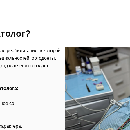
атолог?
ая реабилитация, в которой
пециальностей: ортодонты,
ход к лечению создает
атолога:
ное со
характера,