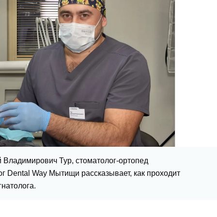
 Владимирович Тур, стоматолог-ортопед
ог Dental Way Мытищи рассказывает, как проходит
гнатолога.