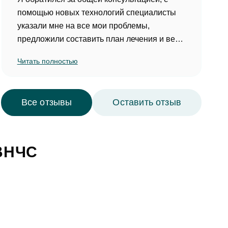
помощью новых технологий специалисты
указали мне на все мои проблемы,
предложили составить план лечения и вели
на всем этапе лечения с самыми
Читать полностью
подробными консультациями.
Понравилось. Новое здание, действительно
профессионалы своего дела, координаторы
Все отзывы
Оставить отзыв
с почти мгновенными ответами на любой
вопрос, ну и самое главное - отношение к
пациентам.
(Отзыв оставлен на ПРОДОКТОРОВ)
 ВНЧС