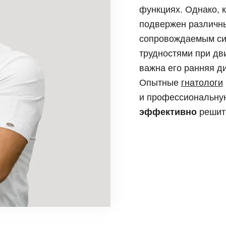
и, виниры
функциях. Однако, 
Коронка из диоксида
Синус лифтинг
 элайнеры
Керамическая корон
подвержен различны
Импланты Straumann
сопровождаемым си
Имплантация передн
Имплантация нижней
трудностями при дви
Имплантация верхне
важна его ранняя ди
Опытные
гнатологи
и профессиональную
эффективно
решит