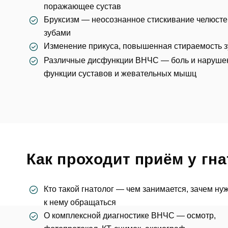
поражающее сустав
Бруксизм
— неосознанное стискивание челюсте
зубами
Изменение прикуса, повышенная
стираемость 
Различные дисфункции ВНЧС — боль и наруше
функции суставов и жевательных мышц
Ос
Как проходит приём у гна
ФИО
Кто такой гнатолог — чем занимается, зачем нуж
к нему обращаться
О комплексной диагностике ВНЧС — осмотр,