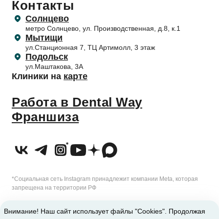
Контакты
Прайс-лист
Гигиена зубов детям и профилактика
Лечение десен (пародонтология)
Обработка персональных данных
Правила поведения пациентов
Солнцево
Профилактика и профессиональная гигиена
Согласие на обработку персональных данных
метро Солнцево, ул. Производственная, д.8, к.1
Приём несовершеннолетних пациентов
Отбеливание зубов
Согласие на обработку с помощью метрических программ
Мытищи
Налоговый вычет
ул.Станционная 7, ТЦ Артимолл, 3 этаж
Подольск
ул.Маштакова, 3А
Клиники на
карте
Работа в Dental Way
Франшиза
*Социальная сеть Instagram принадлежит компании Meta, которая
запрещена на территории РФ
2010-2026 © Сеть стоматологических клиник Dental Way
Внимание! Наш сайт использует файлы "Cookies". Продолжая