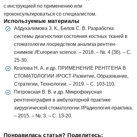
с инструкцией по применению или
проконсультироваться со специалистом.
Запись на прием
Телефон
Используемые материалы
Абдухалимова З. К., Белов С. В. Разработка
Имя
системы диагностики состояния костных тканей в
стоматологии посредством анализа рентген-
E-mail
снимков //European science. – 2018. – №. 4 (36). – С.
25-30.
Телефон
Козлова Н. А. и др. ПРИМЕНЕНИЕ РЕНТГЕНА В
Сообщение
Заявка отправлена!
СТОМАТОЛОГИИ //РОСТ-Развитие, Образование,
Стратегии, Технологии. – 2019. – С. 103-110.
Петровская В. В. и др. Микрофокусная
Мы свяжемся с вами в ближайшее время
рентгенография в амбулаторной практике
хирургической стоматологии //Радиология-практика.
ОК
– 2015. – №. 3. – С. 13-20.
Понравилась статья? Поделитесь:
Согласен на
обработку персональных