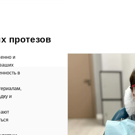
х протезов
венно
и
 ваших
енность в
териалам,
дку и
вают
ться