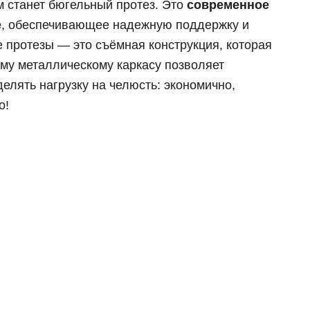
 станет бюгельный протез. Это
современное
 циркония
е
, обеспечивающее надежную поддержку и
ка E-max
 протезы — это съёмная конструкция, которая
их зубов
му металлическому каркасу позволяет
 челюсти
елять нагрузку на челюсть: экономично,
й челюсти
о!