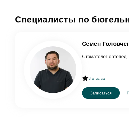
Специалисты по бюгель
Согл
От
Семён Головче
Стоматолог-ортопед
3 отзыва
Записаться