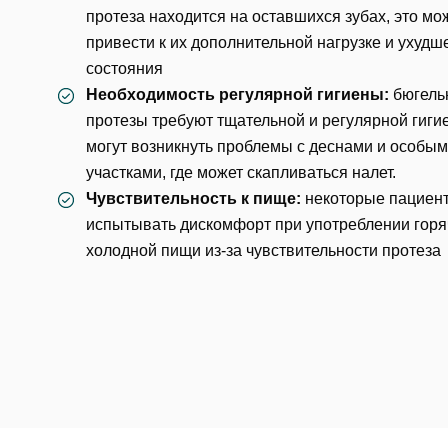
протеза находится на оставшихся зубах, это мо
Еmаil*
привести к их дополнительной нагрузке и ухуд
За
состояния
Необходимость регулярной гигиены:
бюгель
Клиник
протезы требуют тщательной и
регулярной гиги
ФИО
могут возникнуть проблемы с деснами и особы
Клин
участками, где может скапливаться налет.
Чувствительность к пище:
некоторые пациен
За
Телефон
Врач
испытывать дискомфорт при употреблении горя
холодной пищи из-за чувствительности протеза
Врач
Имя
E-mail
Оказан
Выбра
Телефон
Сообще
Оценка