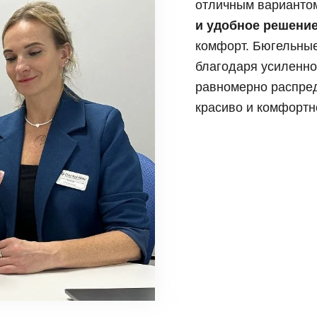
отличным вариантом
и, виниры
Коронка из диоксида
Синус лифтинг
и удобное решени
 элайнеры
Керамическая корон
Импланты Straumann
комфорт. Бюгельные
Имплантация передн
благодаря усиленно
Имплантация нижней
равномерно распред
Имплантация верхне
красиво и комфортн