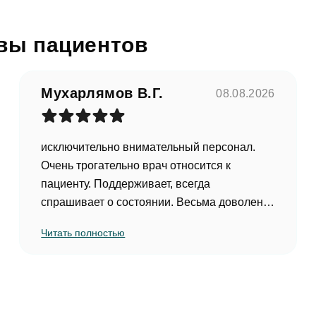
Мы свяжемся с вами в ближайшее время
вы пациентов
ОК
Мухарлямов В.Г.
08.08.2026
асен на
обработку персональных данных
исключительно внимательный персонал.
писаться на приём
Очень трогательно врач относится к
пациенту. Поддерживает, всегда
спрашивает о состоянии. Весьма доволен
обслуживанием.
асен на
обработку персональных данных
Читать полностью
править