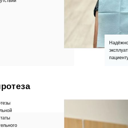
сутствии
Надёжно 
эксплуат
пациенту
тавить отзыв
протеза
отезы
ельной
нтаты
гельного