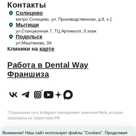
Контакты
Прайс-лист
Гигиена зубов детям и профилактика
Лечение десен (пародонтология)
Обработка персональных данных
Правила поведения пациентов
Солнцево
Профилактика и профессиональная гигиена
Согласие на обработку персональных данных
метро Солнцево, ул. Производственная, д.8, к.1
Приём несовершеннолетних пациентов
Отбеливание зубов
Согласие на обработку с помощью метрических программ
Мытищи
Налоговый вычет
ул.Станционная 7, ТЦ Артимолл, 3 этаж
Подольск
ул.Маштакова, 3А
Клиники на
карте
Работа в Dental Way
Франшиза
*Социальная сеть Instagram принадлежит компании Meta, которая
запрещена на территории РФ
2010-2026 © Сеть стоматологических клиник Dental Way
Внимание! Наш сайт использует файлы "Cookies". Продолжая