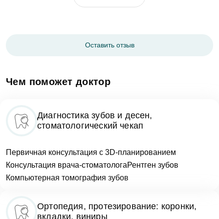
Сообщение
Заявка отправлена!
Оценка
Мы свяжемся с вами в ближайшее время
Оставить отзыв
Фото
ОК
Чем поможет доктор
Согласен на
обработку персональных
Диагностика зубов и десен,
данных
стоматологический чекап
Отзыв
Записаться на приём
Первичная консультация с 3D-планированием
Консультация врача-стоматолога
Рентген зубов
Компьютерная томография зубов
Согласен на
обработку персональных
данных
Ортопедия, протезирование: коронки,
вкладки, виниры