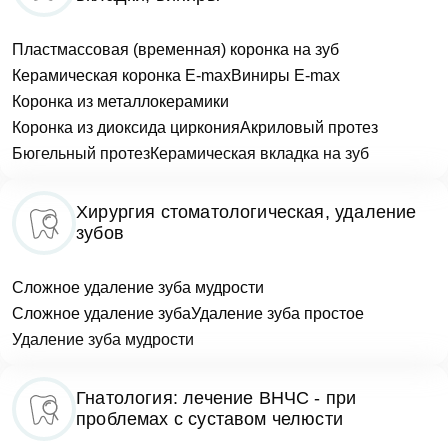
Отправить
Пластмассовая (временная) коронка на зуб
Керамическая коронка E-max
Виниры E-max
Коронка из металлокерамики
Коронка из диоксида циркония
Акриловый протез
Согласен на
обработку персональных
Бюгельный протез
данных
Керамическая вкладка на зуб
Отправить
Хирургия стоматологическая, удаление
зубов
Сложное удаление зуба мудрости
Сложное удаление зуба
Удаление зуба простое
Удаление зуба мудрости
Гнатология: лечение ВНЧС - при
проблемах с суставом челюсти