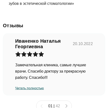
зубов в эстетической стоматологии»
Еmаil*
Отзывы
Задать вопрос
Иваненко Наталья
Клиника
20.10.2022
ФИО
Георгиевна
Клиника Dental Way
Замечательная клиника, самые лучшие
Запись на прием
Телефон
Врач
врачи. Спасибо доктору за прекрасную
работу. Спасибо!!!
Врач Dental Way
Имя
Читать полностью
E-mail
Оказанные услуги
Выбрать...
Телефон
01
|
42