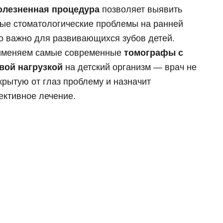
олезненная процедура
позволяет выявить
 циркония
ка E-max
ые стоматологические проблемы на ранней
но важно для развивающихся зубов детей.
их зубов
 челюсти
рименяем самые современные
томографы с
й челюсти
вой нагрузкой
на детский организм — врач не
крытую от глаз проблему и назначит
ктивное лечение.