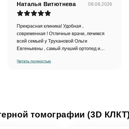
Наталья Витютнева
08.08.2026
асен на
обработку персональных данных
Прекрасная клиника! Удобная ,
современная ! Отличные врачи, лечимся
править
всей семьей у Трухановой Ольги
Евгеньевны , самый лучший ортопед и
имплантолог, чуткий и внимательный доктор
Читать полностью
и прекрасный человек! Лечились у Силкина
Игоря Федоровича и детского врача
Шадрина Елена Олеговна оба отличные
врачи! Моя искренняя рекомендация всем
!!!
(Отзыв оставлен на Яндекс.Карты)
ерной томографии (3D КЛКТ)