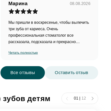
Марина
08.08.2026
Мы пришли в воскресенье, чтобы вылечить
три зуба от кариеса. Очень
профессиональная стоматолог все
рассказала, подсказала и прекрасно
провела сам процесс. Она расположила к
Читать полностью
себе ребенка, провела тестирование,
диагностику, гигиену полости рта, поставила
обезболивающее и приступила к лечению.
Все отзывы
Оставить отзыв
Также доктор посоветовала использовать
маркерную зубную пасту, добавить в чистку
зубов нить. Пациенту все очень
понравилось!
 зубов детям
01
|
12
(Отзыв оставлен на Zoon)