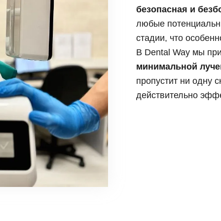
и, виниры
безопасная и безб
Коронка из диоксида
Синус лифтинг
 элайнеры
Керамическая корон
любые потенциальн
Импланты Straumann
стадии, что особен
Имплантация передн
Имплантация нижней
В Dental Way мы п
Имплантация верхне
минимальной луче
пропустит ни одну с
действительно эффе