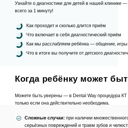
Узнайте о диагностике для детей в нашей клинике 
Еmаil*
всего за 1 минуту!
За
Как проходит и сколько длится приём
Клиник
Что включает в себя диагностический приём
ФИО
Как мы расслабляем ребёнка — общение, игры
Клин
Что в итоге вы получите от детского диагности
За
Телефон
Врач
Врач
Когда ребёнку может быт
Имя
E-mail
Оказан
Можете быть уверены — в Dental Way процедура КТ 
только если она действительно необходима.
Выбра
Телефон
Сообще
Сложные случаи:
при наличии множественног
Оценка
серьёзных повреждений и травм зубов и челюст