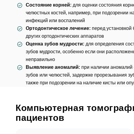
Состояние корней:
для оценки состояния корн
челюстных костей, например, при подозрении н
инфекций или воспалений
Фото
Ортодонтическое лечение:
перед установкой
других ортодонтических аппаратов
Оценка зубов мудрости:
для определения сос
Согл
зубов мудрости
, особенно если они расположе
неправильно
Отзыв
Выявление аномалий:
при наличии аномалий 
За
зубов или челюстей, задержке прорезывания зуб
также при подозрении на наличие кисты или оп
Согл
Компьютерная томографи
От
пациентов