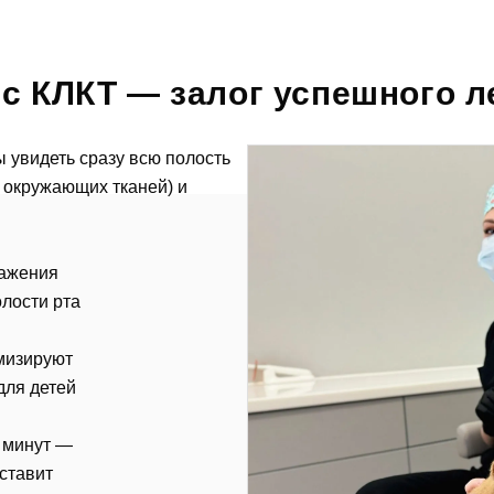
с КЛКТ — залог успешного л
 увидеть сразу всю полость
, окружающих тканей) и
ражения
олости рта
мизируют
для детей
о минут —
 ставит