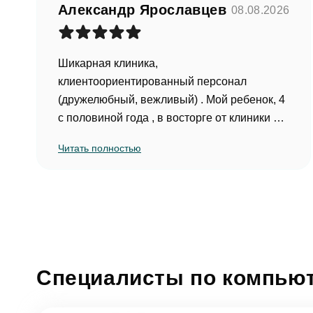
Александр Ярославцев
08.08.2026
Согл
Шикарная клиника,
клиентоориентированный персонал
От
(дружелюбный, вежливый) . Мой ребенок, 4
с половиной года , в восторге от клиники и
от специалиста Шадриной Е. О. А что может
Читать полностью
быть лучше для родителя, столкнувшись с
проблемой лечения зубов у своих детей,
когда ребенок сам просится к доктору. Я в
восторге!
(Отзыв оставлен на Яндекс.Карты)
Специалисты по компьют