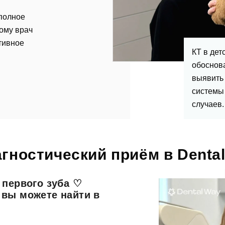
 полное
тому врач
тивное
КТ в де
обоснов
выявить
системы
случаев.
тавить отзыв
агностический приём в Denta
 первого зуба ♡
 вы можете найти в