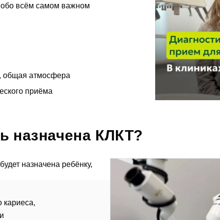
— обо всём самом важном
дать вопрос
а
, общая атмосфера
ика Dental Way
ческого приёма
пись на прием
 Dental Way
ь назначена КЛКТ?
ные услуги
будет назначена ребёнку,
ть...
Заявка отправлена!
ние
о
кариеса
,
и