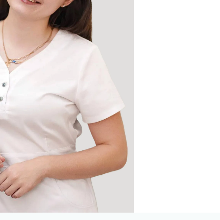
 циркония
ка E-max
их зубов
 челюсти
й челюсти