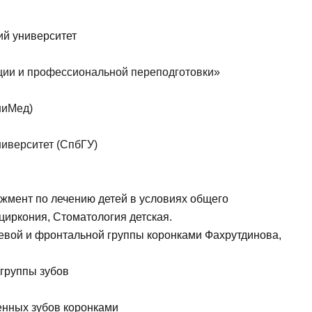
ий университет
ции и профессиональной переподготовки»
ниМед)
ниверситет (СпбГУ)
мент по лечению детей в условиях общего
тавить отзыв
 циркония, Стоматология
детская.
евой и фронтальной группы коронками Фахрутдинова,
 группы зубов
нных зубов коронками