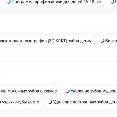
Программа профилактики для детей 15-18 лет
Мы свяжемся с вами в ближайшее время
ОК
пьютерная томография (3D КЛКТ) зубов детям
Визио
асен на
обработку персональных данных
писаться на приём
я
асен на
обработку персональных данных
ние молочных зубов сложное
Удаление зубов мудрос
править
 уздечки губы детям
Удаление постоянных зубов дет