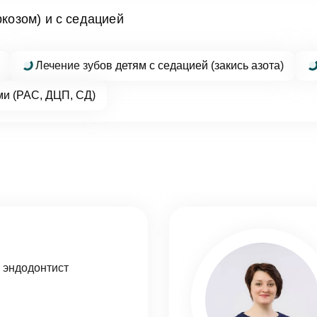
ркозом) и с седацией
асен на
обработку персональных данных
Лечение зубов детям с седацией (закись азота)
ми (РАС, ДЦП, СД)
править
 эндодонтист