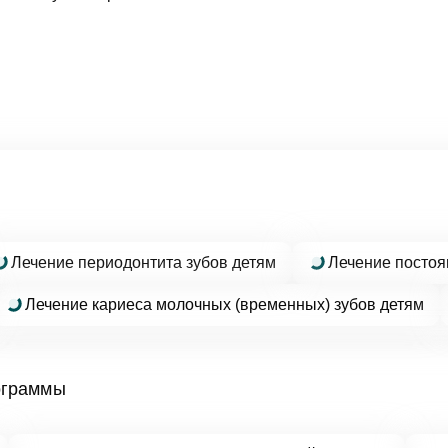
дать вопрос
а
ика Dental Way
пись на прием
Лечение периодонтита зубов детям
Лечение постоя
 Dental Way
Лечение кариеса молочных (временных) зубов детям
ные услуги
ть...
ограммы
Заявка отправлена!
ние