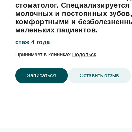
Гигиена зубов детям и профилактика
Ортопедия, протезирование: коронки, вкладк
стоматолог. Специализируется
Ортодонтия (исправление прикуса): брекеты,
молочных и постоянных зубов,
Лечение десен (пародонтология)
комфортными и безболезненн
Профилактика и профессиональная гигиена
маленьких пациентов.
Отбеливание зубов
стаж 4 года
Принимает в
клиниках
Подольск
Записаться
Оставить отзыв