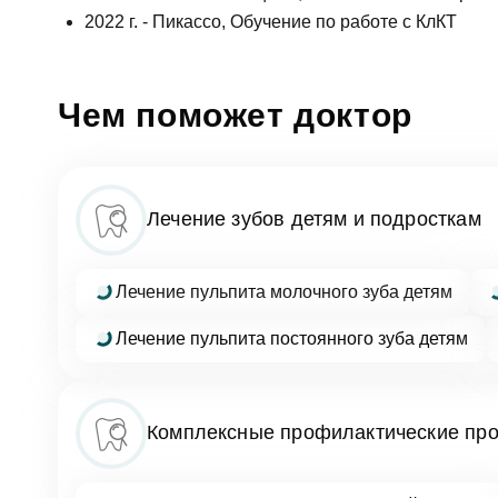
Еmаil*
2022 г. -
Пикассо
,
Обучение по работе с КлКТ
За
Чем поможет доктор
Клиник
ФИО
Клин
Лечение зубов детям и подросткам
За
Телефон
Врач
Лечение пульпита молочного зуба детям
Врач
Имя
Лечение пульпита постоянного зуба детям
E-mail
Оказан
Выбра
Телефон
Комплексные профилактические пр
Сообще
Оценка