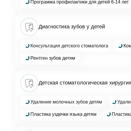
Программа профилактики для детей 6-14 лет
Фото
Диагностика зубов у детей
Консультация детского стоматолога
Ком
Согл
Рентген зубов детям
Отзыв
За
Детская стоматологическая хирурги
Согл
Удаление молочных зубов детям
Удале
От
Пластика уздечки языка детям
Пластика