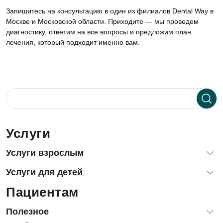
Запишитесь на консультацию в один из филиалов Dental Way в
Москве и Московской области. Приходите — мы проведем
диагностику, ответим на все вопросы и предложим план
лечения, который подходит именно вам.
Услуги
Услуги взрослым
Диагностика зубов и десен
Услуги для детей
Терапевтическая стоматология (лечение зубов)
Пациентам
Лечение зубов детям и подросткам
Хирургия, удаление зубов
Лечение зубов детям под наркозом и с седацией
Имплантация зубов
Полезное
Детская стоматологическая хирургия
Гнатология: лечение ВНЧС