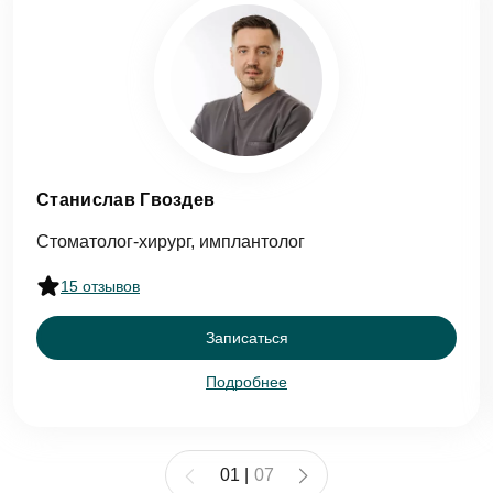
Оставить отзыв
Станислав Гвоздев
Стоматолог-хирург, имплантолог
ФИО
15 отзывов
Записаться
Еmаil*
Подробнее
Задать вопрос
Клиника
01
|
07
ФИО