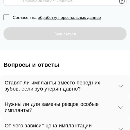
Согласен на
обработку персональных
данных
Согласен на
обработку персональных данных
Отзыв
Записаться на приём
Записаться
Согласен на
обработку персональных
данных
Вопросы и ответы
Отправить
Ставят ли импланты вместо передних
зубов, если зуб утерян давно?
Да. Даже спустя годы современные методики
Нужны ли для замены резцов особые
позволяют восстановить зуб. Обычно требуется
Согласен на
обработку персональных
импланты?
данных
предварительная костная пластика, так как объем
Используются имплантаты определенных диаметров
ткани за это время уменьшается.
От чего зависит цена имплантации