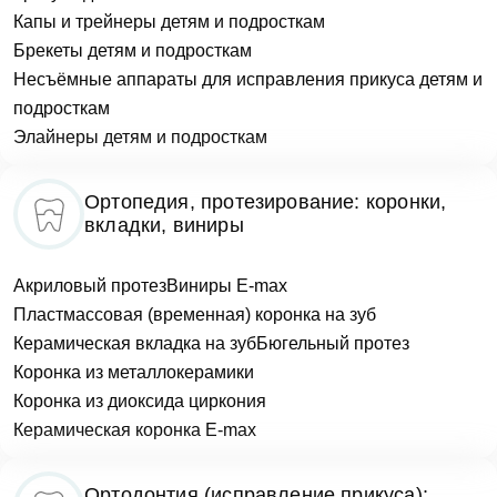
Капы и трейнеры детям и подросткам
Брекеты детям и подросткам
Несъёмные аппараты для исправления прикуса детям и
подросткам
Элайнеры детям и подросткам
Оставить отзыв
Ортопедия, протезирование: коронки,
вкладки, виниры
ФИО
Акриловый протез
Виниры E-max
Пластмассовая (временная) коронка на зуб
Керамическая вкладка на зуб
Бюгельный протез
Еmаil*
Коронка из металлокерамики
Коронка из диоксида циркония
Задать вопрос
Керамическая коронка E-max
Клиника
ФИО
Ортодонтия (исправление прикуса):