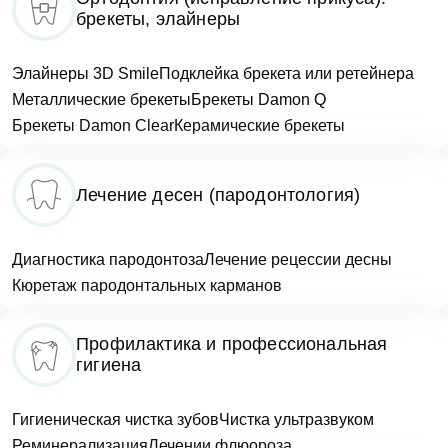
Клиника Dental Way
брекеты, элайнеры
Запись на прием
Элайнеры 3D Smile
Подклейка брекета или ретейнера
Телефон
Врач
Металлические брекеты
Брекеты Damon Q
Врач Dental Way
Брекеты Damon Clear
Керамические брекеты
Имя
E-mail
Оказанные услуги
Лечение десен (пародонтология)
Выбрать...
Телефон
Диагностика пародонтоза
Лечение рецессии десны
Сообщение
Заявка отправлена!
Кюретаж пародонтальных карманов
Оценка
Мы свяжемся с вами в ближайшее время
Профилактика и профессиональная
гигиена
Фото
ОК
Гигиеническая чистка зубов
Чистка ультразвуком
Реминерализация
Лечении флюороза