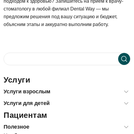
подходом к здоровью? Запишитесь на прием к врачу-
стоматологу в любой филиал Dental Way — мы
предложим решения под вашу ситуацию и бюджет,
объясним этапы и аккуратно выполним работу.
Услуги
Услуги взрослым
Диагностика зубов и десен
Услуги для детей
Терапевтическая стоматология (лечение зубов)
Пациентам
Лечение зубов детям и подросткам
Хирургия, удаление зубов
Лечение зубов детям под наркозом и с седацией
Имплантация зубов
Полезное
Детская стоматологическая хирургия
Гнатология: лечение ВНЧС