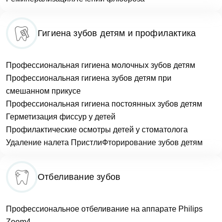
Согласен на
обработку персональных
данных
Гигиена зубов детям и профилактика
Отзыв
Записаться на приём
Профессиональная гигиена молочных зубов детям
Профессиональная гигиена зубов детям при
Согласен на
обработку персональных
смешанном прикусе
данных
Профессиональная гигиена постоянных зубов детям
Герметизация фиссур у детей
Отправить
Профилактические осмотры детей у стоматолога
Удаление налета Пристли
Фторирование зубов детям
Отбеливание зубов
Согласен на
обработку персональных
данных
Профессиональное отбеливание на аппарате Philips
Zoom4