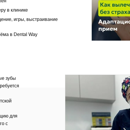
жен
Мы свяжемся с вами в ближайшее время
ру в клинике
щение, игры, выстраивание
ОК
иёма в Dental Way
асен на
обработку персональных данных
писаться на приём
ые зубы
требуется
асен на
обработку персональных данных
тской
править
ацию для
го с