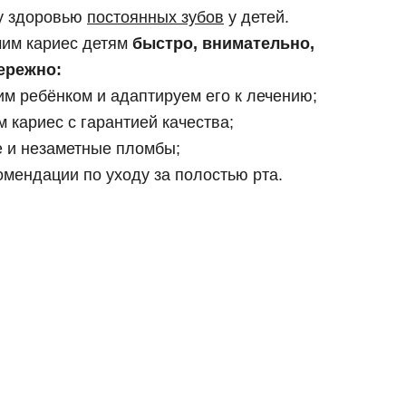
му здоровью
постоянных зубов
у детей.
 циркония
ка E-max
чим кариес детям
быстро, внимательно,
ережно:
их зубов
 челюсти
им ребёнком и адаптируем его к лечению;
й челюсти
 кариес с гарантией качества;
е и незаметные пломбы;
омендации по уходу за полостью рта.