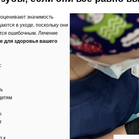
ооценивают значимость
аются в уходе, поскольку они
ется ошибочным. Лечение
е для здоровья вашего
с
ть
тавить отзыв
детям
ы
т
т к