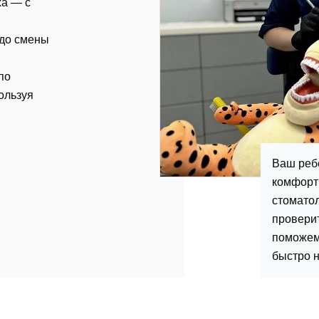
ха — с
 до смены
асен на
обработку персональных данных
по
ользуя
править
Ваш ребё
комфортн
стомато
проверит
поможем 
быстро н