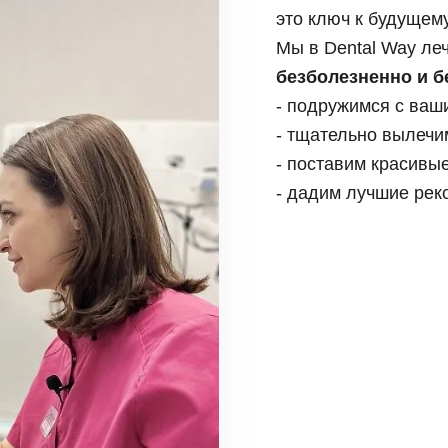
и, виниры
это ключ к будуще
Коронка из диоксида
Синус лифтинг
 элайнеры
Керамическая корон
Мы в Dental Way ле
Импланты Straumann
безболезненно и б
Имплантация передн
Имплантация нижней
- подружимся с ваш
Имплантация верхне
- тщательно вылечим
- поставим красивы
- дадим лучшие рек