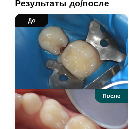
Результаты до/после
До
После