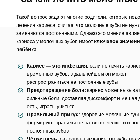
Такой вопрос задают многие родители, которые нед
лечения кариеса, считая, что молочные зубы не нужд
заменяются постоянными. Однако это мнение явля
кариеса у молочных зубов имеет
ключевое значени
ребёнка
.
Кариес — это инфекция:
если не лечить карие
временных зубов, в дальнейшем он может
распространиться на
постоянные зубы
Предотвращение боли:
кариес может вызыва
Ос
сильные боли, доставляя дискомфорт и мешая 
есть, играть, учиться
ФИО
Правильный прикус:
здоровые молочные зуб
формируют
правильное развитие челюсти
и рос
постоянных зубов
Чёткая речь:
разрушенные кариесом зубы веду