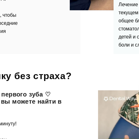
Лечение 
текущем 
, чтобы
дать вопрос
общее б
оседние
стомато
ния
а
детей и 
боли и с
ика Dental Way
пись на прием
ку без страха?
 Dental Way
 первого зуба ♡
 вы можете найти в
ные услуги
ть...
минуту!
Заявка отправлена!
ние