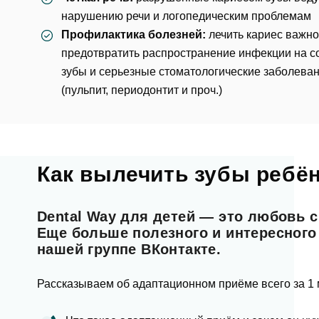
Еmаil*
нарушению речи и логопедическим проблемам
Профилактика болезней:
лечить кариес важно
За
предотвратить распространение инфекции на с
зубы и серьезные стоматологические заболева
Клиник
(
пульпит
,
периодонтит
и проч.)
ФИО
Клин
За
Телефон
Врач
Как вылечить зубы ребён
Врач
Имя
Dental Way для детей — это любовь с
E-mail
Еще больше полезного и интересного
Оказан
нашей группе
ВКонтакте
.
Выбра
Телефон
Рассказываем об адаптационном приёме всего за 1 
Сообще
Оценка