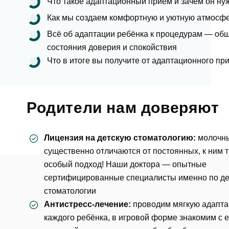
Что такое адаптационный приём и зачем он ну
Как мы создаем комфортную и уютную атмосфе
Всё об адаптации ребёнка к процедурам — об
Фото
состояния доверия и спокойствия
Что в итоге вы получите от адаптационного пр
Согл
Родители нам доверяют
Отзыв
За
Лицензия на детскую стоматологию:
молочн
существенно отличаются от постоянных, к ним 
Согл
особый подход! Наши доктора — опытные
сертифицированные специалисты именно по де
стоматологии
От
Антистресс-лечение:
проводим мягкую адапт
каждого ребёнка, в игровой форме знакомим с е