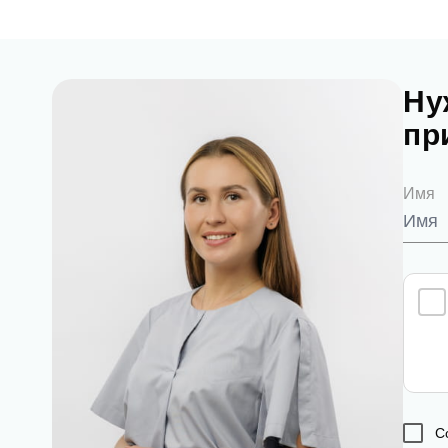
Ну
пр
Имя
С