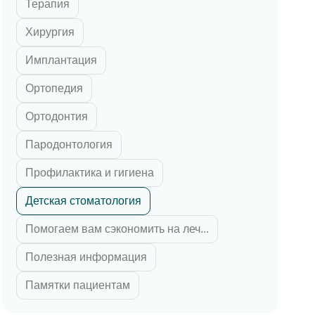
Терапия
 циркония
ка E-max
Хирургия
их зубов
Имплантация
 челюсти
Ортопедия
й челюсти
Ортодонтия
Пародонтология
Профилактика и гигиена
Детская стоматология
Помогаем вам сэкономить на леч...
Полезная информация
Памятки пациентам