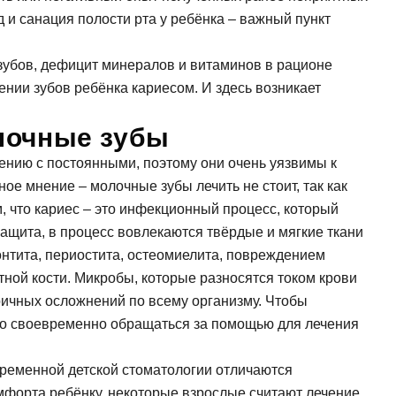
и, виниры
Коронка из диоксида
и санация полости рта у ребёнка – важный пункт
Синус лифтинг
 элайнеры
Керамическая корон
Импланты Straumann
зубов, дефицит минералов и витаминов в рационе
Имплантация передн
ии зубов ребёнка кариесом. И здесь возникает
Имплантация нижней
Имплантация верхне
лочные зубы
ению с постоянными, поэтому они очень уязвимы к
ое мнение – молочные зубы лечить не стоит, так как
м, что кариес – это инфекционный процесс, который
ащита, в процесс вовлекаются твёрдые и мягкие ткани
донтита, периостита, остеомиелита, повреждением
ной кости. Микробы, которые разносятся током крови
оричных осложнений по всему организму. Чтобы
мо своевременно обращаться за помощью для лечения
временной детской стоматологии отличаются
мфорта ребёнку, некоторые взрослые считают лечение