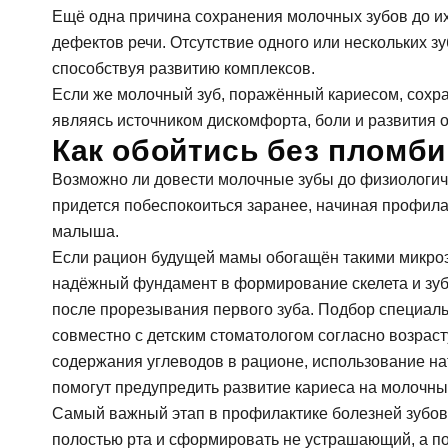
Ещё одна причина сохранения молочных зубов до и
дефектов речи. Отсутствие одного или нескольких з
способствуя развитию комплексов.
Если же молочный зуб, поражённый кариесом, сохран
являясь источником дискомфорта, боли и развития ос
Как обойтись без пломб
Возможно ли довести молочные зубы до физиологиче
придется побеспокоиться заранее, начиная профила
малыша.
Если рацион будущей мамы обогащён такими микроэ
надёжный фундамент в формирование скелета и зуб
после прорезывания первого зуба. Подбор специаль
совместно с детским стоматологом согласно возраст
содержания углеводов в рационе, использование н
За
помогут предупредить развитие кариеса на молочны
Самый важный этап в профилактике болезней зубов 
полостью рта и сформировать не устрашающий, а п
ФИО