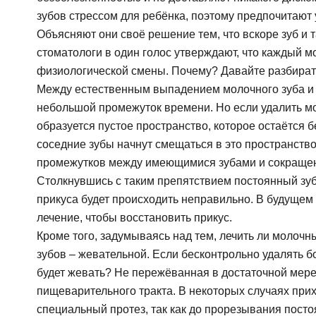
зубов стрессом для ребёнка, поэтому предпочитают 
Объясняют они своё решение тем, что вскоре зуб и 
стоматологи в один голос утверждают, что каждый 
физиологической смены. Почему? Давайте разбират
Между естественным выпадением молочного зуба и 
небольшой промежуток времени. Но если удалить мо
образуется пустое пространство, которое остаётся б
соседние зубы начнут смещаться в это пространство
промежутков между имеющимися зубами и сокращени
Столкнувшись с таким препятствием постоянный зу
прикуса будет происходить неправильно. В будущем
лечение, чтобы восстановить прикус.
Кроме того, задумываясь над тем, лечить ли молоч
зубов – жевательной. Если бесконтрольно удалять 
будет жевать? Не пережёванная в достаточной мере
пищеварительного тракта. В некоторых случаях при
специальный протез, так как до прорезывания пост