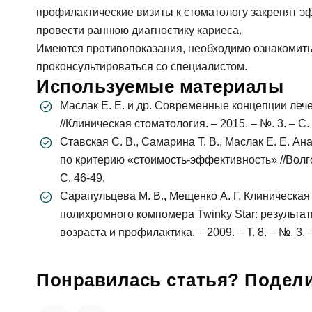
профилактические визиты к стоматологу закрепят эф
провести раннюю диагностику кариеса.
За
Имеются противопоказания, необходимо ознакомить
Телефон
проконсультироваться со специалистом.
Используемые материалы
Имя
Маслак Е. Е. и др. Современные концепции леч
E-mail
//Клиническая стоматология. – 2015. – №. 3. – С. 
Ставская С. В., Самарина Т. В., Маслак Е. Е. 
по критерию «стоимость-эффективность» //Волго
Телефон
С. 46-49.
Сообще
Сарапульцева М. В., Мещенко А. Г. Клиническа
полихромного компомера Twinky Star: результат
возраста и профилактика. – 2009. – Т. 8. – №. 3. –
Понравилась статья? Подели