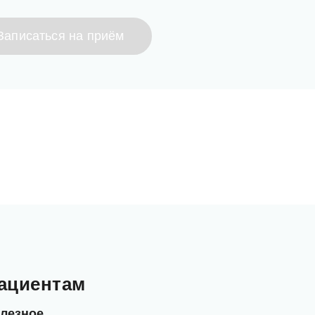
Записаться на приём
ациентам
лезное