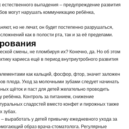
х естественного выпадения – предупреждение развития
убов могут нарушать коммуникацию ребёнка,
яют, но не лечат, он будет постепенно разрушаться,
ложнений как в полости рта, так и за её пределами.
ирования
ской смены, не пломбируя их? Конечно, да. Но об этом
ктику кариеса ещё в период внутриутробного развития
лементами как кальций, фосфор, фтор, значит заложен
ов плода. Уход за молочными зубами следует начинать
ных щёток и паст для детей желательно проводить
у ребёнка. Контроль за питанием, снижение
атуральных сладостей вместо конфет и пирожных также
дать вопрос
х зубах.
– выработать у детей привычку ежедневного ухода за
омогающий образ врача-стоматолога. Регулярные