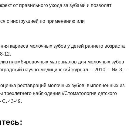
фект от правильного ухода за зубами и позволят
пись на прием
ся с инструкцией по применению или
ения кариеса молочных зубов у детей раннего возраста
8-12.
Анализ пломбировочных материалов для молочных зубов
градский научно-медицинский журнал. – 2010. – №. 3. –
Заявка отправлена!
ние
я оценка реставраций молочных зубов, выполненных из
ы трехлетнего наблюдения //Стоматология детского
 С. 43-49.
Мы свяжемся с вами в ближайшее время
тесь:
ОК