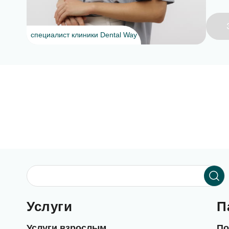
специалист клиники Dental Way
Услуги
П
Услуги взрослым
По