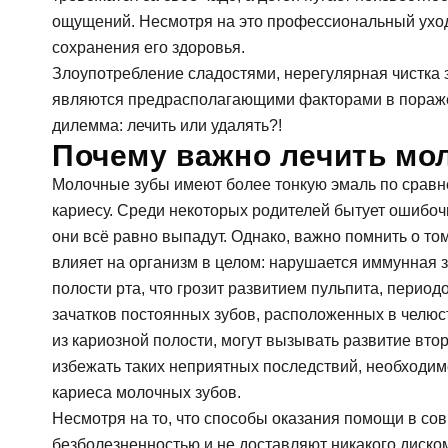
Гигиена зубов детям и профилактика
Ортопедия, протезирование: коронки, вкладк
ощущений. Несмотря на это профессиональный уход 
Ортодонтия (исправление прикуса): брекеты,
сохранения его здоровья.
Лечение десен (пародонтология)
Злоупотребление сладостями, нерегулярная чистка 
Профилактика и профессиональная гигиена
являются предрасполагающими факторами в поражен
Отбеливание зубов
дилемма: лечить или удалять?!
Почему важно лечить мо
Молочные зубы имеют более тонкую эмаль по сравн
кариесу. Среди некоторых родителей бытует ошибочн
они всё равно выпадут. Однако, важно помнить о то
влияет на организм в целом: нарушается иммунная з
полости рта, что грозит развитием пульпита, перио
зачатков постоянных зубов, расположенных в челюст
из кариозной полости, могут вызывать развитие вт
избежать таких неприятных последствий, необходи
кариеса молочных зубов.
Несмотря на то, что способы оказания помощи в со
безболезненностью и не доставляют никакого диско