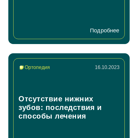
дать вопрос
Подробнее
пись на прием
Ортопедия
16.10.2023
Отсутствие нижних
зубов: последствия и
способы лечения
Заявка отправлена!
ние