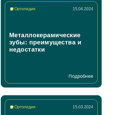
 циркония
Ортопедия
15.04.2024
ка E-max
их зубов
 челюсти
й челюсти
Металлокерамические
зубы: преимущества и
недостатки
Подробнее
Ортопедия
15.03.2024