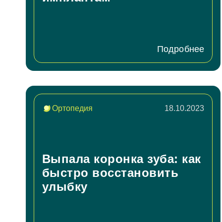
За
Подробнее
ФИО
За
Ортопедия
18.10.2023
Телефон
Имя
E-mail
Выпала коронка зуба: как
быстро восстановить
Телефон
улыбку
Сообще