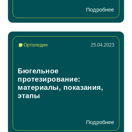
Мы свяжемся с вами в ближайшее время
Подробнее
ОК
Ортопедия
25.04.2023
асен на
обработку персональных данных
писаться на приём
Бюгельное
протезирование:
материалы, показания,
асен на
обработку персональных данных
этапы
править
Подробнее