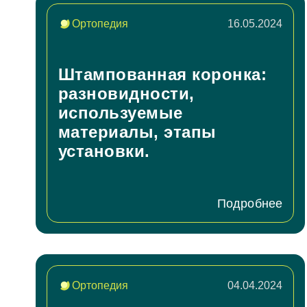
Гигиена зубов детям и профилактика
Ортопедия, протезирование: коронки, вкладк
Ортопедия
16.05.2024
Ортодонтия (исправление прикуса): брекеты,
Лечение десен (пародонтология)
Профилактика и профессиональная гигиена
Штампованная коронка:
Отбеливание зубов
разновидности,
используемые
материалы, этапы
установки.
Подробнее
Ортопедия
04.04.2024