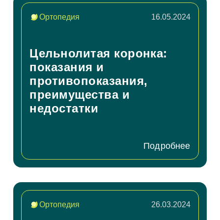
и, виниры
Коронка из диоксида
Синус лифтинг
Ортопедия
16.05.2024
 элайнеры
Керамическая корон
Импланты Straumann
Имплантация передн
Имплантация нижней
Цельнолитая коронка:
Имплантация верхне
показания и
противопоказания,
преимущества и
недостатки
Подробнее
Ортопедия
26.03.2024