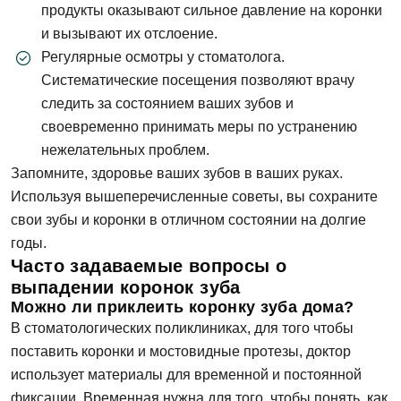
Запись на прием
Телефон
продукты оказывают сильное давление на коронки
и вызывают их отслоение.
Имя
Регулярные осмотры у стоматолога.
Систематические посещения позволяют врачу
E-mail
следить за состоянием ваших зубов и
своевременно принимать меры по устранению
Телефон
нежелательных проблем.
Сообщение
Запомните, здоровье ваших зубов в ваших руках.
Заявка отправлена!
Используя вышеперечисленные советы, вы сохраните
свои зубы и коронки в отличном состоянии на долгие
Мы свяжемся с вами в ближайшее время
годы.
Часто задаваемые вопросы о
выпадении коронок зуба
ОК
Можно ли приклеить коронку зуба дома?
В стоматологических поликлиниках, для того чтобы
Согласен на
обработку персональных
поставить коронки и мостовидные протезы, доктор
данных
использует материалы для временной и постоянной
фиксации. Временная нужна для того, чтобы понять, как