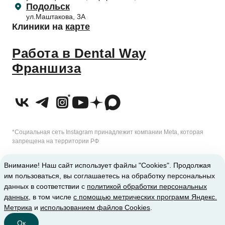
Подольск
ул.Маштакова, 3А
Клиники на
карте
Работа в Dental Way
Франшиза
*Социальная сеть Instagram принадлежит компании Meta, которая
запрещена на территории РФ
2010-2026 © Сеть стоматологических клиник Dental Way
Внимание! Наш сайт использует файлы "Cookies". Продолжая
им пользоваться, вы соглашаетесь на обработку персональных
ИМЕЮТСЯ ПРОТИВОПОКАЗАНИЯ. ТРЕБУЕТСЯ КОНСУЛЬТАЦИЯ
данных в соответствии с
политикой обработки персональных
данных
, в том числе
с помощью метрических программ Яндекс.
СПЕЦИАЛИСТА
Метрика
и
использованием файлов Cookies
.
Ок