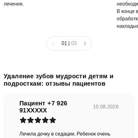
лечения.
необходи
В конце 
ФИО
обработк
накладыв
01
|
03
Еmаil*
Задать вопрос
Клиника
Удаление зубов мудрости детям и
ФИО
подросткам: отзывы пациентов
Клиника Dental Way
Пациент +7 926
Запись на прием
10.08.2026
Телефон
Врач
91XXXXX
Врач Dental Way
Имя
Лечила дочку в седации. Ребенок очень
E-mail