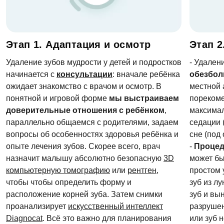
Этап 1. Адаптация и осмотр
Этап 2
Удаление зубов мудрости у детей и подростков
- Удален
начинается с
консультации
: вначале ребёнка
обезбол
ожидает знакомство с врачом и осмотр. В
местной 
понятной и игровой форме
мы выстраиваем
порекоме
доверительные отношения с ребёнком
,
максимал
параллельно общаемся с родителями, задаем
седации
вопросы об особенностях здоровья ребёнка и
сне (по
опыте лечения зубов. Скорее всего, врач
-
Процед
назначит малышу абсолютно безопасную
3D
может бы
компьютерную томографию
или
рентген
,
простом 
чтобы чтобы определить форму и
зуб из л
расположение корней зуба. Затем снимки
зуб и вын
проанализирует
искусственный интеллект
разрушен
Оставить отзыв
Diagnocat
. Всё это важно для планирования
или зуб 