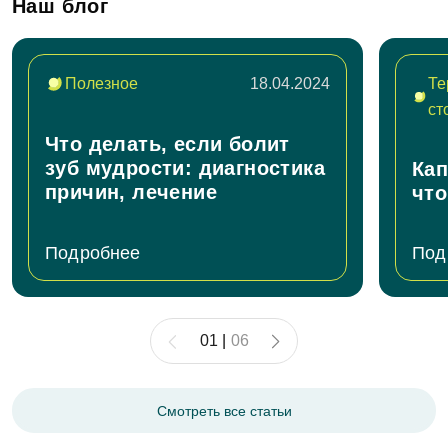
Наш блог
жевательных продуктов в первые несколько дней. Это
поможет минимизировать дискомфорт и ускорить
процесс восстановления.
Полезное
18.04.2024
Те
ст
Что делать, если болит
зуб мудрости: диагностика
Кап
причин, лечение
что
Подробнее
Под
01
|
06
Смотреть все статьи