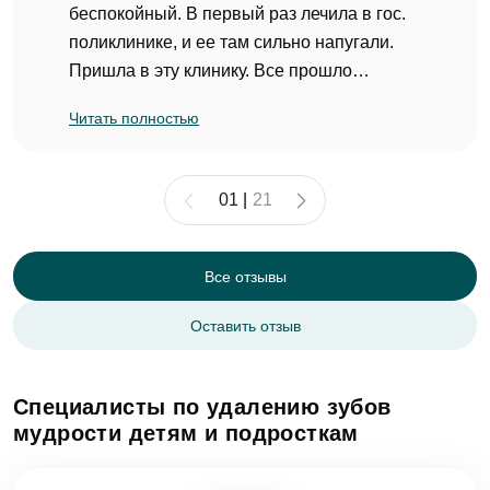
Оказанные услуги
беспокойный. В первый раз лечила в гос.
поликлинике, и ее там сильно напугали.
Выбрать...
Телефон
Пришла в эту клинику. Все прошло
Сообщение
успешно. Записались на лечение еще двух
Заявка отправлена!
Читать полностью
Оценка
зубов.
Чисто, уютно, врач классный Канафина Р.
Мы свяжемся с вами в ближайшее время
Р. Дочка ее даже обняла в конце приема.
01
|
21
(Отзыв оставлен на ПРОДОКТОРОВ)
Фото
ОК
Все отзывы
Согласен на
обработку персональных
Оставить отзыв
данных
Отзыв
Записаться на приём
Специалисты по удалению зубов
мудрости детям и подросткам
Согласен на
обработку персональных