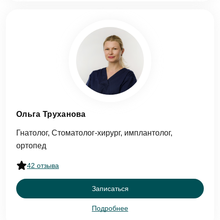
Согласен на
обработку персональных
данных
Отзыв
Записаться на приём
Согласен на
обработку персональных
данных
Ольга Труханова
Отправить
Гнатолог, Стоматолог-хирург, имплантолог,
ортопед
42 отзыва
Согласен на
обработку персональных
Записаться
данных
Подробнее