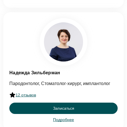
Оставить отзыв
ФИО
Надежда Зильберман
Пародонтолог, Стоматолог-хирург, имплантолог
Еmаil*
12 отзывов
Задать вопрос
Записаться
Клиника
Подробнее
ФИО