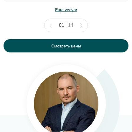
Еще услуги
01
|
14
Смотреть цены