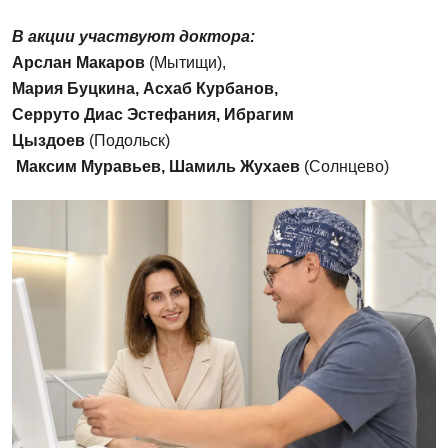
стоимость
Акция действует до 31.08.2026 г, не суммируется с
В акции участвуют доктора:
другими акциями и специальными предложениями.
Акция действует до 31.08.2026 г
Арслан Макаров
(Мытищи),
Мария Буцки
на
,
Асхаб Курбанов
,
Серруто Диас Эстефания
,
Ибрагим
Цыздоев
(Подольск)
Максим Муравьев
,
Шамиль Жухаев
(Солнцево)
Подробнее
390 000 р.
Подробнее