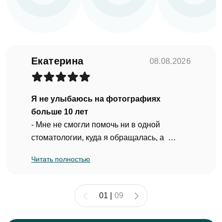
Согласен на
обработку персональных
данных
Екатерина
08.08.2026
Отправить
Я не улыбаюсь на фотографиях
больше 10 лет
- Мне не смогли помочь ни в одной
стоматологии, куда я обращалась, а
темные пятна,появившиеся на зубах,
Читать полностью
возвращались после любого лечения.
Со временем я просто смирилась и
01
|
09
перестала улыбаться на фотографиях, а
жизни стала закрываться рукой