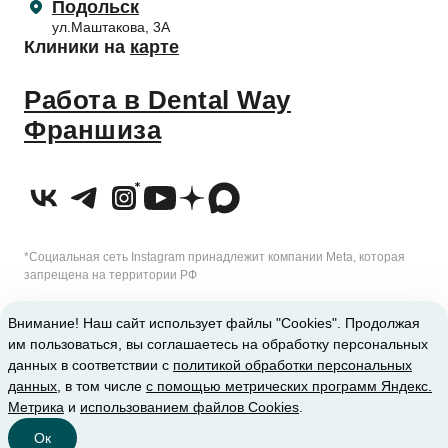
Подольск
+7 (495) 186 67 35
ул.Маштакова, 3А
Клиники на
карте
Подробнее
Записаться
Работа в Dental Way
Франшиза
08:00–22:00 (без выходных)
+ 7 (495) 186-67-32
*Социальная сеть Instagram принадлежит компании Meta, которая
запрещена на территории РФ
09:00–21:00 (без выходных)
Подробнее
Записаться
2010-2026 © Сеть стоматологических клиник Dental Way
Внимание! Наш сайт использует файлы "Cookies". Продолжая
+ 7 (495) 186-67-32
им пользоваться, вы соглашаетесь на обработку персональных
ИМЕЮТСЯ ПРОТИВОПОКАЗАНИЯ. ТРЕБУЕТСЯ КОНСУЛЬТАЦИЯ
данных в соответствии с
политикой обработки персональных
Подробнее
данных
, в том числе
с помощью метрических программ Яндекс.
СПЕЦИАЛИСТА
Записаться
Метрика
и
использованием файлов Cookies
.
Ок