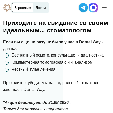
Взрослым
Детям
Приходите на свидание со своим
идеальным... стоматологом
Если вы еще ни разу не были у нас в Dental Way
Специальная цена на курс лечения на брекет-
-
для вас:
системе Damon Q на 2 челюсти для пациентов до 18
Имплант ST
лет, 1 категория сложности.
Бесплатный осмотр, консультация и диагностика
Установка + эффективная и безопасная анестезия
Компьютерная томография с ИИ анализом
Damon Q – миниатюрная безлегатурная металлическая
Акция не суммируется с другими акциями и
Формирователь десны
Честный план лечения
брекет-система. Отлично корректирует любые дефекты.
специальными предложениями.
Абатмент
Минимально заметна при улыбке и не влияет на
Супер современная циркониевая коронка
Приходите и убедитесь: ваш идеальный стоматолог
дикцию.
В клинике Солнцево акция действует с 11:00 до
ждет вас в Dental Way.
14:00 часов ежедневно.
Акция действует до 31.08.2026 г.
*
Акция действует до 31.08.2026 .
Запишитесь сейчас и зафиксируйте
Только для первичных пациентов.