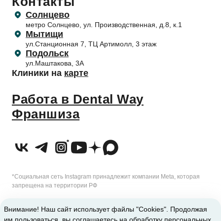
Контакты
Гигиена зубов детям и профилактика
Лечение десен (пародонтология)
Обработка персональных данных
Правила поведения пациентов
Солнцево
Профилактика и профессиональная гигиена
Согласие на обработку персональных данных
метро Солнцево, ул. Производственная, д.8, к.1
Приём несовершеннолетних пациентов
Отбеливание зубов
Согласие на обработку с помощью метрических программ
Мытищи
Налоговый вычет
ул.Станционная 7, ТЦ Артимолл, 3 этаж
Подольск
ул.Маштакова, 3А
Клиники на
карте
Работа в Dental Way
Франшиза
*Социальная сеть Instagram принадлежит компании Meta, которая
запрещена на территории РФ
2010-2026 © Сеть стоматологических клиник Dental Way
Внимание! Наш сайт использует файлы "Cookies". Продолжая
им пользоваться, вы соглашаетесь на обработку персональных