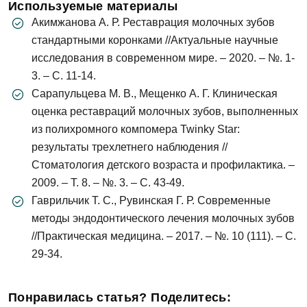
Используемые материалы
данных
Акимжанова А. Р. Реставрация молочных зубов
стандартными коронками //Актуальные научные
Записаться на приём
исследования в современном мире. – 2020. – №. 1-
3. – С. 11-14.
Сарапульцева М. В., Мещенко А. Г. Клиническая
Согласен на
обработку персональных
данных
оценка реставраций молочных зубов, выполненных
из полихромного компомера Twinky Star:
результаты трехлетнего наблюдения //
Отправить
Стоматология детского возраста и профилактика. –
2009. – Т. 8. – №. 3. – С. 43-49.
Гаврильчик Т. С., Рувинская Г. Р. Современные
методы эндодонтического лечения молочных зубов
//Практическая медицина. – 2017. – №. 10 (111). – С.
29-34.
Понравилась статья? Поделитесь: