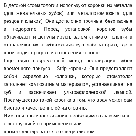
В детской стоматологии используют коронки из металла
(для жевательных зубов) или металлокомпозита (для
Запись на прием
Телефон
резцов и клыков). Они достаточно прочные, безопасные
и недорогие. Перед установкой коронок зубы
Имя
обтачивают и депульпируют, затем снимают слепки и
E-mail
отправляют их в зуботехническую лабораторию, где и
происходит процесс изготовления коронок.
Ещё один современный метод реставрации зубов
Телефон
временного прикуса – Strip-коронки. Они представляют
Сообщение
Заявка отправлена!
собой акриловые колпачки, которые стоматолог
заполняет композитным материалом, устанавливает на
Мы свяжемся с вами в ближайшее время
зуб и засвечивает ультрафиолетовой лампой.
Преимущество такой коронки в том, что врач может сам
быстро и качественно её изготовить.
ОК
Имеются противопоказания, необходимо ознакомиться
с инструкцией по применению или
проконсультироваться со специалистом.
Согласен на
обработку персональных