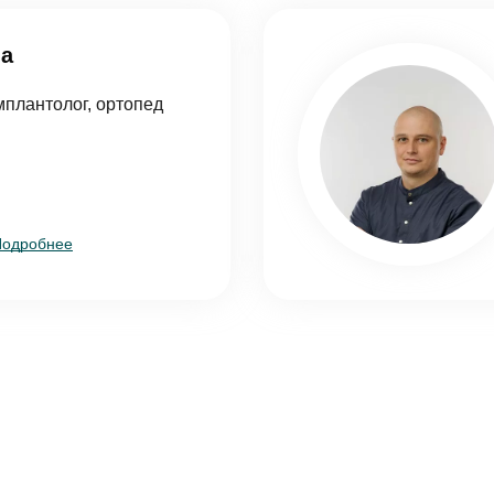
ва
асен на
обработку персональных данных
мплантолог, ортопед
править
Подробнее