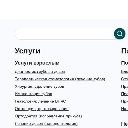
Услуги
П
Услуги взрослым
По
Диагностика зубов и десен
Бло
Терапевтическая стоматология (лечение зубов)
От
Хирургия, удаление зубов
Пра
Имплантация зубов
Пра
Гнатология: лечение ВНЧС
При
Ортопедия, протезирование
Нал
Ортодонтия (исправление прикуса)
Лечение десен (пародонтология)
Не