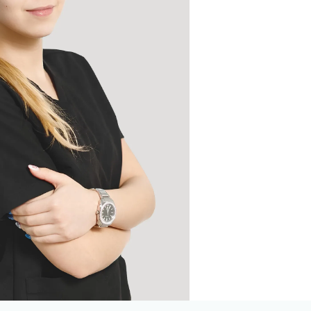
 циркония
ка E-max
их зубов
 челюсти
й челюсти