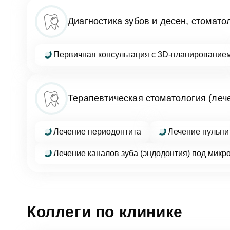
Диагностика зубов и десен, стомато
Фото
Первичная консультация с 3D-планирование
Согл
Терапевтическая стоматология (лече
Отзыв
За
Лечение периодонтита
Лечение пульпи
Согл
Лечение каналов зуба (эндодонтия) под микр
От
Коллеги по клинике