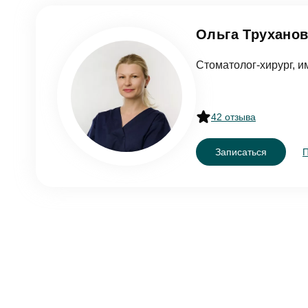
Ольга Трухано
Согл
Стоматолог-хирург, и
От
42 отзыва
Записаться