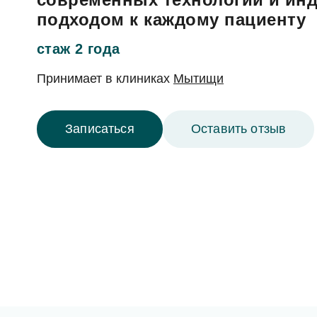
Гигиена зубов детям и профилактика
Ортопедия, протезирование: коронки, вкладк
подходом к каждому пациенту
Ортодонтия (исправление прикуса): брекеты,
Лечение десен (пародонтология)
стаж 2 года
Профилактика и профессиональная гигиена
Принимает в
клиниках
Мытищи
Отбеливание зубов
Записаться
Оставить отзыв