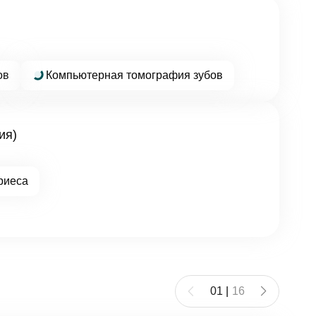
ов
Компьютерная томография зубов
ия)
риеса
01
|
16