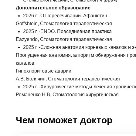
За
Дополнительное образование
2026 г. -
О Перелечивании. Афанютин
Goffshtein, Стоматология терапевтическая
Клиник
2025 г. -ENDO. Повседневная практика
ФИО
Eazyendo, Стоматология терапевтическая
Клин
2025 г. -
Сложная анатомия корневых каналов и эн
За
Пропущенная анатомия, алгоритм обнаружения пр
Телефон
Врач
каналов.
Гипохлоритовые аварии.
Врач
Имя
А.В. Болячин, Стоматология терапевтическая
2025 г. -
Хирургические методы лечения хроническ
E-mail
Оказан
Романенко Н.В, Стоматология хирургическая
Выбра
Телефон
Сообще
Чем поможет доктор
Оценка