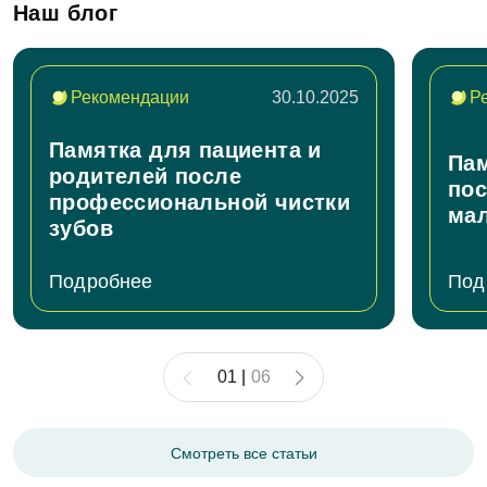
начинает уменьшаться, соседние зубы смещаются, а
Наш блог
жевательная нагрузка распределяется неправильно.
Это может усложнить лечение в будущем.
Рекомендации
30.10.2025
Р
Памятка для пациента и
Пам
родителей после
пос
профессиональной чистки
ма
зубов
Подробнее
Под
01
|
06
Смотреть все статьи