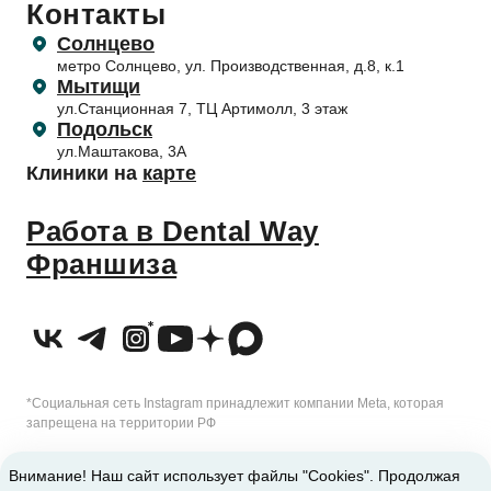
Контакты
Прайс-лист
Гигиена зубов детям и профилактика
Лечение десен (пародонтология)
Обработка персональных данных
Правила поведения пациентов
Солнцево
Профилактика и профессиональная гигиена
Согласие на обработку персональных данных
метро Солнцево, ул. Производственная, д.8, к.1
Приём несовершеннолетних пациентов
Отбеливание зубов
Согласие на обработку с помощью метрических программ
Мытищи
Налоговый вычет
ул.Станционная 7, ТЦ Артимолл, 3 этаж
Подольск
ул.Маштакова, 3А
Клиники на
карте
Работа в Dental Way
Франшиза
*Социальная сеть Instagram принадлежит компании Meta, которая
запрещена на территории РФ
2010-2026 © Сеть стоматологических клиник Dental Way
Внимание! Наш сайт использует файлы "Cookies". Продолжая