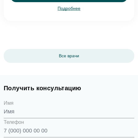
Подробнее
Оставить отзыв
ФИО
Все врачи
Еmаil*
Задать вопрос
Получить консультацию
Клиника
ФИО
Имя
Клиника Dental Way
Телефон
Запись на прием
Телефон
Врач