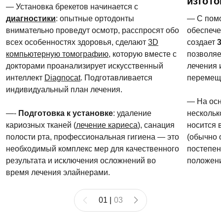
изгот
— Установка брекетов начинается с
диагностики
: опытные ортодонты
— С пом
внимательно проведут осмотр, расспросят обо
обеспече
всех особенностях здоровья, сделают
3D
создает
3
компьютерную томографию
, которую вместе с
позволяе
докторами проанализирует искусственный
лечения 
интеллект
Diagnocat
. Подготавливается
перемеще
индивидуальный план лечения.
— На осн
—-
Подготовка к установке
: удаление
нескольк
кариозных тканей (
лечение кариеса
), санация
носится 
полости рта, профессиональная гигиена — это
(обычно 
необходимый комплекс мер для качественного
постепен
результата и исключения осложнений во
положен
время лечения элайнерами.
01
|
03