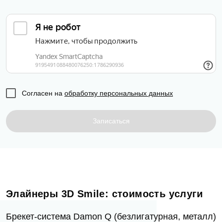
Врач Dental Way
Имя
E-mail
Оказанные услуги
Выбрать...
Телефон
Сообщение
Заявка отправлена!
Оценка
Согласен на
обработку персональных данных
Мы свяжемся с вами в ближайшее время
Записаться
Фото
ОК
Согласен на
обработку персональных
данных
Элайнеры 3D Smile: стоимость услуги
Отзыв
Брекет-система Damon Q (безлигатурная, металл)
Записаться на приём