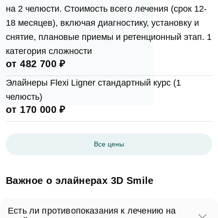
на 2 челюсти. Стоимость всего лечения (срок 12-
18 месяцев), включая диагностику, установку и
Согласен на
обработку персональных
снятие, плановые приемы и ретенционный этап. 1
данных
категория сложности
от 482 700 ₽
Отправить
Элайнеры Flexi Ligner стандартный курс (1
челюсть)
от 170 000 ₽
Согласен на
обработку персональных
данных
Все цены
Отправить
Важное о элайнерах 3D Smile
Есть ли противопоказания к лечению на