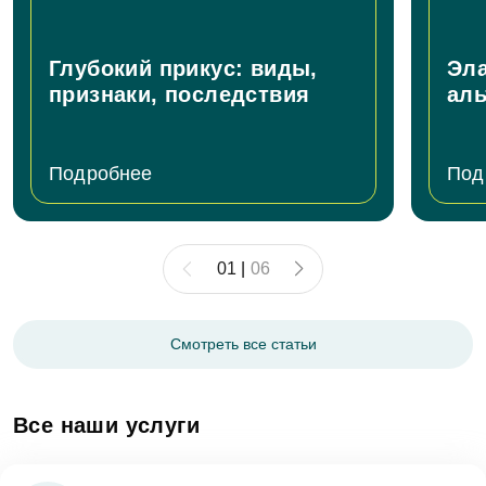
Глубокий прикус: виды,
Эла
признаки, последствия
аль
Подробнее
Под
01
|
06
Смотреть все статьи
Все наши услуги