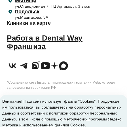
Мытищи
Налоговый вычет
ул.Станционная 7, ТЦ Артимолл, 3 этаж
Подольск
ул.Маштакова, 3А
Клиники на
карте
Работа в Dental Way
Франшиза
*Социальная сеть Instagram принадлежит компании Meta, которая
запрещена на территории РФ
2010-2026 © Сеть стоматологических клиник Dental Way
Внимание! Наш сайт использует файлы "Cookies". Продолжая
им пользоваться, вы соглашаетесь на обработку персональных
ИМЕЮТСЯ ПРОТИВОПОКАЗАНИЯ. ТРЕБУЕТСЯ КОНСУЛЬТАЦИЯ
данных в соответствии с
политикой обработки персональных
данных
, в том числе
с помощью метрических программ Яндекс.
СПЕЦИАЛИСТА
Метрика
и
использованием файлов Cookies
.