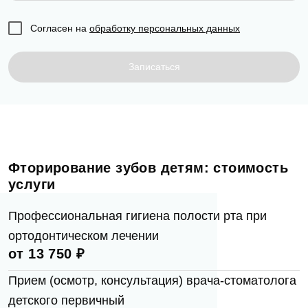
Еmаil*
Согласен на
обработку персональных данных
Задать вопрос
Записаться
Клиника
ФИО
Клиника Dental Way
Запись на прием
Телефон
Фторирование зубов детям: стоимость
Врач
услуги
Врач Dental Way
Имя
Профессиональная гигиена полости рта при
E-mail
ортодонтическом лечении
Оказанные услуги
от 13 750 ₽
Выбрать...
Телефон
Прием (осмотр, консультация) врача-стоматолога
Сообщение
Заявка отправлена!
детского первичный