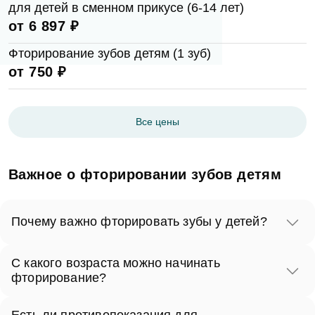
для детей в сменном прикусе (6-14 лет)
от 6 897 ₽
Фторирование зубов детям (1 зуб)
Согласен на
обработку персональных
от 750 ₽
данных
Отправить
Все цены
Важное о фторировании зубов детям
Почему важно фторировать зубы у детей?
Детские зубки более подвержены кариесу из-за
С какого возраста можно начинать
недостаточной гигиены полости рта. Фтор помогает
фторирование?
укрепить эмаль и делает зубы более устойчивыми к
Фторирование может начинаться с раннего возраста,
кислотам, вырабатываемым бактериями.
Есть ли противопоказания для