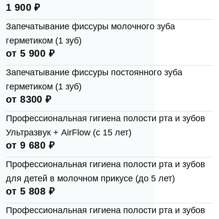
Оценка
1 900 ₽
Мы свяжемся с вами в ближайшее время
Запечатывание фиссуры молочного зуба
герметиком (1 зуб)
от 5 900 ₽
Фото
ОК
Запечатывание фиссуры постоянного зуба
герметиком (1 зуб)
Согласен на
обработку персональных
от 8300 ₽
данных
Отзыв
Профессиональная гигиена полости рта и зубов
Записаться на приём
Ультразвук + AirFlow (с 15 лет)
от 9 680 ₽
Согласен на
обработку персональных
Профессиональная гигиена полости рта и зубов
данных
для детей в молочном прикусе (до 5 лет)
от 5 808 ₽
Отправить
Профессиональная гигиена полости рта и зубов