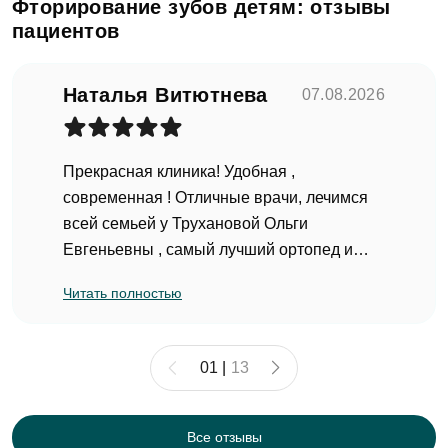
Фторирование зубов детям: отзывы
пациентов
Наталья Витютнева
07.08.2026
Прекрасная клиника! Удобная ,
современная ! Отличные врачи, лечимся
всей семьей у Трухановой Ольги
Евгеньевны , самый лучший ортопед и
имплантолог, чуткий и внимательный
Читать полностью
доктор и прекрасный человек! Лечились у
Силкина Игоря Федоровича и детского
врача Шадрина Елена Олеговна оба
01
|
13
отличные врачи! Моя искренняя
рекомендация всем !!!
(Отзыв оставлен на Яндекс.Карты)
Все отзывы