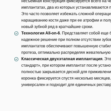
несъемная конструкция фиксируется всего на ч
Еmаil*
имплантатах, два из которых устанавливаются п
За
Это часто позволяет избежать сложной операци
наращиванию кости даже при ее атрофии и пол
новый зубной ряд в кратчайшие сроки.
Клиник
ФИО
Технология All-on-6
. Представляет собой еще 
Клин
надежное решение при полном отсутствии зубо
имплантатов обеспечивают повышенную стаби
За
протеза, оптимально распределяя жевательную 
Телефон
Врач
Классическая двухэтапная имплантация
. Эт
Врач
стандарт», при котором имплантат после устано
Имя
полностью закрывается десной для приживлени
E-mail
коронка фиксируется спустя несколько месяцев
Оказан
универсален и подходит для единичных рестав
Выбра
Телефон
Сообще
Оценка