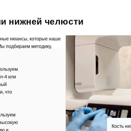
и нижней челюсти
жные нюансы, которые наши
Мы подбираем методику,
пользуем
on-4 или
ный
и, что
ользуем
 высокую
Кость ни
ию и