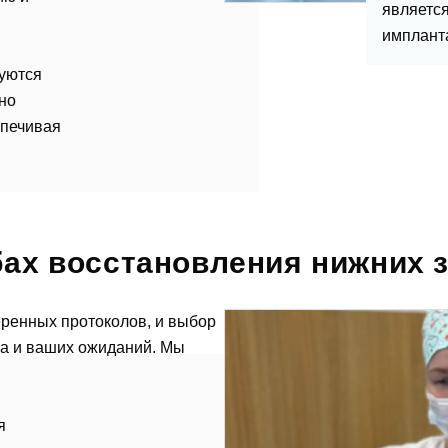
являетс
имплант
зуются
но
спечивая
бах восстановления нижних 
тавить отзыв
еренных протоколов, и выбор
та и ваших ожиданий. Мы
я