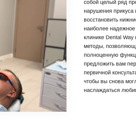
собой целый ряд пр
 суставом челюсти
Коронка из диоксида
Синус лифтинг
нарушения прикуса 
и, виниры
Керамическая корон
Импланты Straumann
восстановить нижни
 элайнеры
Имплантация передн
наиболее надежное
Имплантация нижней
клинике Dental Way
Имплантация верхне
методы, позволяющие
полноценную функци
предложить вам пер
первичной консульт
чтобы вы снова мог
наслаждаться любим