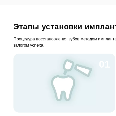
Фото
Этапы установки имплан
Процедура восстановления зубов методом имплантац
Согл
залогом успеха.
Отзыв
За
01
Согл
От