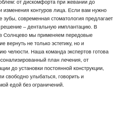
облем: от дискомфорта при жевании до
 циркония
и изменения контуров лица. Если вам нужно
ка E-max
е зубы, современная стоматология предлагает
их зубов
 решение – дентальную имплантацию. В
 челюсти
 в Солнцево мы применяем передовые
й челюсти
 вернуть не только эстетику, но и
ю челюсти. Наша команда экспертов готова
сонализированный план лечения, от
ации до установки постоянной конструкции,
ли свободно улыбаться, говорить и
ой едой без ограничений.