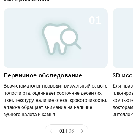
01
Первичное обследование
3D ис
Врач-стоматолог проводит
визуальный осмотр
Для прав
полости рта
, оценивает состояние десен (их
планиро
цвет, текстуру, наличие отека, кровоточивость),
компьют
а также обращает внимание на наличие
докторам
зубного налета и камня.
интелле
01
|
06