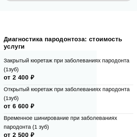
Оставить отзыв
Диагностика пародонтоза: стоимость
ФИО
услуги
Закрытый кюретаж при заболеваниях пародонта
(1зуб)
Еmаil*
от 2 400 ₽
Задать вопрос
Открытый кюретаж при заболеваниях пародонта
(1зуб)
Клиника
от 6 600 ₽
ФИО
Клиника Dental Way
Временное шинирование при заболеваниях
пародонта (1 зуб)
Запись на прием
от 2 500 ₽
Телефон
Врач