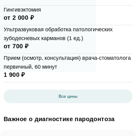
Гингивэктомия
Врач Dental Way
Имя
от 2 000 ₽
E-mail
Ультразвуковая обработка патологических
Оказанные услуги
зубодесневых карманов (1 ед.)
Выбрать...
Телефон
от 700 ₽
Сообщение
Заявка отправлена!
Прием (осмотр, консультация) врача-стоматолога
Оценка
первичный, 60 минут
1 900 ₽
Мы свяжемся с вами в ближайшее время
Фото
ОК
Все цены
Согласен на
обработку персональных
Важное о диагностике пародонтоза
данных
Отзыв