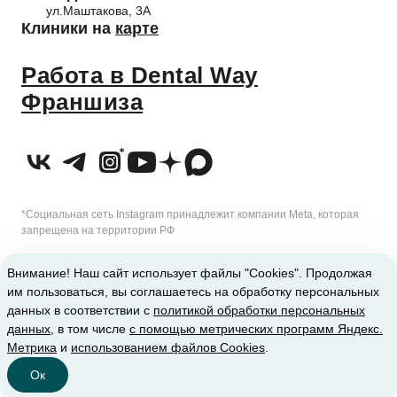
ул.Маштакова, 3А
Клиники на
карте
Работа в Dental Way
Франшиза
*Социальная сеть Instagram принадлежит компании Meta, которая
запрещена на территории РФ
2010-2026 © Сеть стоматологических клиник Dental Way
Внимание! Наш сайт использует файлы "Cookies". Продолжая
им пользоваться, вы соглашаетесь на обработку персональных
ИМЕЮТСЯ ПРОТИВОПОКАЗАНИЯ. ТРЕБУЕТСЯ КОНСУЛЬТАЦИЯ
данных в соответствии с
политикой обработки персональных
данных
, в том числе
с помощью метрических программ Яндекс.
СПЕЦИАЛИСТА
Метрика
и
использованием файлов Cookies
.
Ок
Клиники
Позвонить
Главная
Записаться
Меню