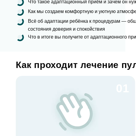
Что такое адаптационный приём и зачем он ну
Еmаil*
Как мы создаем комфортную и уютную атмосфе
За
Всё об адаптации ребёнка к процедурам — об
состояния доверия и спокойствия
Клиник
Что в итоге вы получите от адаптационного пр
ФИО
Клин
За
Как проходит лечение пу
Телефон
Врач
Врач
01
Имя
E-mail
Оказан
Выбра
Телефон
Сообще
Оценка