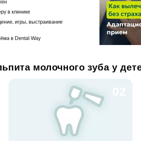
жен
ру в клинике
дать вопрос
щение, игры, выстраивание
а
иёма в Dental Way
ика Dental Way
пись на прием
льпита молочного зуба у дет
 Dental Way
02
ные услуги
ть...
Заявка отправлена!
ние