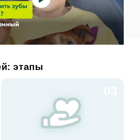
ей: этапы
03