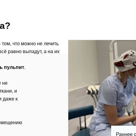
та?
том, что можно не лечить
сё равно выпадут, а на их
ь пульпит
.
 не
кани, и
и даже к
к смещению
Раннее 