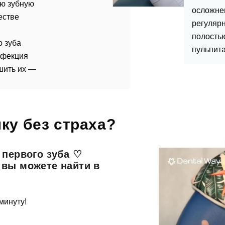
ую зубную
осложнен
естве
регулярн
полостью
о зуба
пульпита
нфекция
шить их —
ку без страха?
тавить отзыв
 первого зуба ♡
 вы можете найти в
минуту!