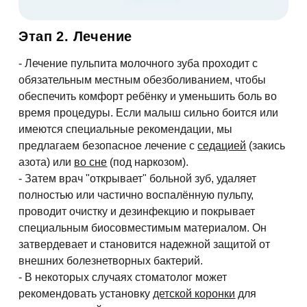
Мы свяжемся с вами в ближайшее время
Этап 2. Лечение
ОК
- Лечение пульпита молочного зуба проходит с
обязательным местным обезболиванием, чтобы
обеспечить комфорт ребёнку и уменьшить боль во
асен на
обработку персональных данных
время процедуры. Если малыш сильно боится или
имеются специальные рекомендации, мы
предлагаем безопасное лечение с
седацией
(закись
писаться на приём
азота) или
во сне
(под наркозом).
- Затем врач "открывает" больной зуб, удаляет
полностью или частично воспалённую пульпу,
проводит очистку и дезинфекцию и покрывает
асен на
обработку персональных данных
специальным биосовместимым материалом. Он
затвердевает и становится надежной защитой от
править
внешних болезнетворных бактерий.
- В некоторых случаях стоматолог может
рекомендовать установку
детской коронки
для