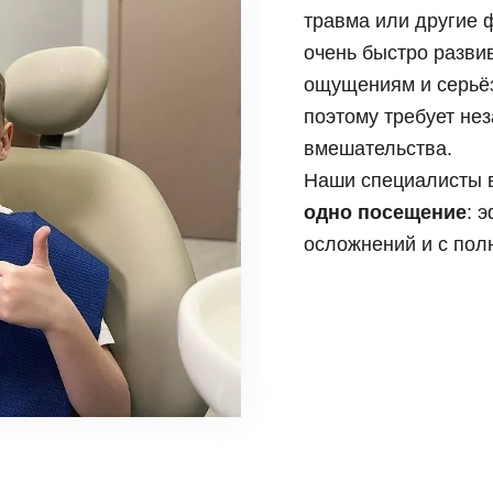
и, виниры
травма или другие 
Коронка из диоксида
Синус лифтинг
 элайнеры
Керамическая корон
очень быстро разви
Импланты Straumann
ощущениям и серьё
Имплантация нижней
Имплантация передни
поэтому требует не
Имплантация верхне
вмешательства.
Наши специалисты в
одно посещение
: 
осложнений и с пол