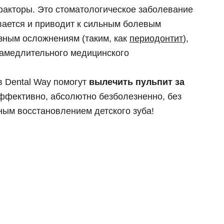
факторы. Это стоматологическое заболевание
 циркония
ка E-max
вается и приводит к сильным болевым
зным осложнениям (таким, как
периодонтит
),
 челюсти
х зубов в клинике
замедлительного медицинского
й челюсти
 Dental Way помогут
вылечить пульпит за
эффективно, абсолютно безболезненно, без
ным восстановлением детского зуба!