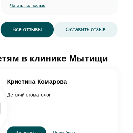
семейным «волшебником» зубных дел.
Читать полностью
Также выражаю благодарность всему
персоналу клиники.
Все отзывы
Оставить отзыв
етям в клинике Мытищи
Кристина Комарова
Детский стоматолог
Записаться
Подробнее