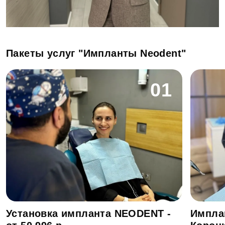
Пакеты услуг "Импланты Neodent"
01
Установка импланта NEODENT -
Импла