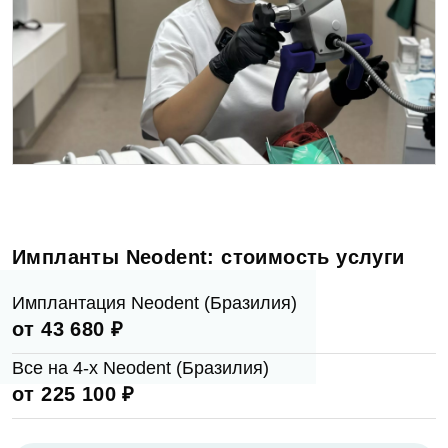
Сообщение
Заявка отправлена!
Оценка
Мы свяжемся с вами в ближайшее время
Фото
ОК
Согласен на
обработку персональных
Импланты Neodent: стоимость услуги
данных
Отзыв
Имплантация Neodent (Бразилия)
Записаться на приём
от 43 680 ₽
Все на 4-х Neodent (Бразилия)
Согласен на
обработку персональных
от 225 100 ₽
данных