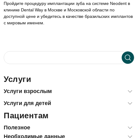
Пройдите процедуру имплантации зуба на системе Neodent в
клинике Dental Way в Москве и Московской области по
доступной цене и убедитесь в качестве бразильских имплантов
с мировым именем.
Услуги
Услуги взрослым
Диагностика зубов и десен
Услуги для детей
Терапевтическая стоматология (лечение зубов)
Пациентам
Лечение зубов детям и подросткам
Хирургия, удаление зубов
Лечение зубов детям под наркозом и с седацией
Имплантация зубов
Полезное
Детская стоматологическая хирургия
Гнатология: лечение ВНЧС
Блог
Необходимые данные