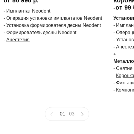
от 50 996 р.
Корон
-от 99 
-
Имплантат Neodent
- Операция установки имплантатов Neodent
Установ
- Установка формирователя десны Neodent
- Имплан
- Формирователь десны Neodent
- Операц
-
Анестезия
- Устано
- Анесте
+
Металло
- Снятие
-
Коронка
- Фиксац
- Компон
01
|
03