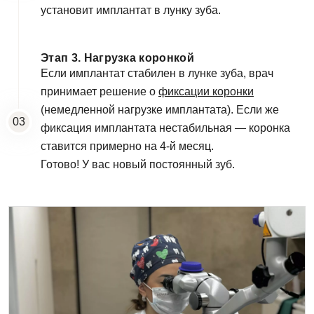
установит имплантат в лунку зуба.
Этап 3. Нагрузка коронкой
Еmаil*
Если имплантат стабилен в лунке зуба, врач
принимает решение о
фиксации коронки
Задать вопрос
(немедленной нагрузке имплантата). Если же
фиксация имплантата нестабильная — коронка
Клиника
ФИО
ставится примерно на 4-й месяц.
Клиника Dental Way
Готово! У вас новый постоянный зуб.
Запись на прием
Телефон
Врач
Врач Dental Way
Имя
E-mail
Оказанные услуги
Выбрать...
Телефон