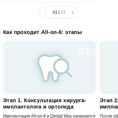
01
|
02
Как проходит All-on-6: этапы
01
Этап 1. Консультация хирурга-
Этап 2
имплантолога и ортопеда
имплан
Имплантация All-on-6 в Dental Way начинается
После о