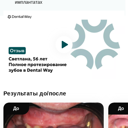
имплантатах
Результаты до/после
До
До