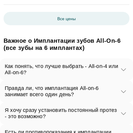
Все цены
Важное о Имплантации зубов All-On-6
(все зубы на 6 имплантах)
Как понять, что лучше выбрать - All-on-4 или
All-on-6?
Имплантация All-on-6 - это вариация метода
Правда ли, что имплантация All-on-6
имплантирования All-on-4. Разница состоит в
занимает всего один день?
количестве вживляемых имплантатов: для All-on-4 -
Да, все верно! В большинстве случаев, для All-on-6
это 4 имплантата, а для All-on-6 - это 6 имплантатов.
Я хочу сразу установить постоянный протез
нужен всего один день. Однако, вы должны учитывать,
- это возможно?
Есть случаи, когда пациенту невозможно восстановить
что процедура может продлиться достаточно долго (от
зубы всей челюсти только на 4 имплантах. Это,
Сразу после установки имплантатов постоянный
2-х часов и более), и чтобы выйти из операционного
например, клинические ситуации с проблемами десен,
Есть ли противопоказания к имплантации