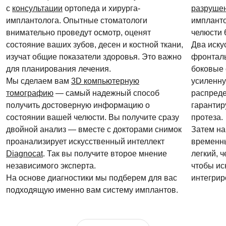
с
консультации
ортопеда и хирурга-
разруше
имплантолога. Опытные стоматологи
импланто
внимательно проведут осмотр, оценят
челюсти 
состояние ваших зубов, десен и костной ткани,
Два иску
изучат общие показатели здоровья. Это важно
фронталь
для планирования лечения.
боковые 
Мы сделаем вам
3D компьютерную
усиленну
томографию
— самый надежный способ
распреде
получить достоверную информацию о
гарантир
состоянии вашей челюсти. Вы получите сразу
протеза.
двойной анализ — вместе с докторами снимок
Затем на
проанализирует искусственный интеллект
временны
Diagnocat
. Так вы получите второе мнение
легкий, 
независимого эксперта.
чтобы ис
На основе диагностики мы подберем для вас
интегрир
подходящую именно вам систему имплантов.