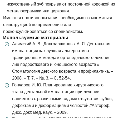
искусственный зуб покрывают постоянной коронкой из
металлокерамики или циркония.
Телефон
Имеются противопоказания, необходимо ознакомиться
Сообщение
с инструкцией по применению или
Заявка отправлена!
проконсультироваться со специалистом.
Используемые материалы
Мы свяжемся с вами в ближайшее время
Алимский А. В., Долгоаршинных А. Я. Дентальная
имплантация как лучшая альтернатива
традиционным методам ортопедического лечения
ОК
лиц подросткового и юношеского возраста //
Стоматология детского возраста и профилактика. –
Согласен на
обработку персональных
2008. – Т. 7. – №. 3. – С. 52-54.
данных
Гончаров И. Ю. Планирование хирургического
этапа дентальной имплантации при лечении
Записаться на приём
пациентов с различными видами отсутствия зубов,
дефектами и деформациями челюстей //Автореф.
дисс. докт. мед. наук. – 2009.
Согласен на
обработку персональных