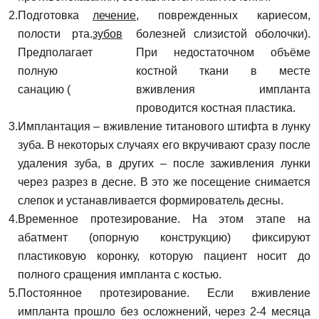
Подготовка
лечение
, поврежденных кариесом,
полости рта.
зубов
болезней слизистой оболочки).
Предполагает
При недостаточном объёме
полную
костной ткани в месте
санацию (
вживления импланта
проводится костная пластика.
Имплантация – вживление титанового штифта в лунку
Задать вопрос
зуба. В некоторых случаях его вкручивают сразу после
удаления зуба, в других – после заживления лунки
через разрез в десне. В это же посещение снимается
ФИО
слепок и устанавливается формирователь десны.
Временное протезирование. На этом этапе на
абатмент (опорную конструкцию) фиксируют
Запись на прием
Телефон
пластиковую коронку, которую пациент носит до
полного сращения импланта с костью.
Постоянное протезирование. Если вживление
Имя
импланта прошло без осложнений, через 2-4 месяца
E-mail