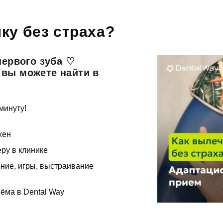
Мы свяжемся с вами в ближайшее время
ку без страха?
ОК
первого зуба ♡
 вы можете найти в
асен на
обработку персональных данных
минуту!
писаться на приём
жен
ру в клинике
асен на
обработку персональных данных
ение, игры, выстраивание
править
иёма в Dental Way