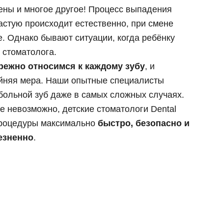
ены и многое другое! Процесс выпадения
 циркония
ка E-max
астую происходит естественно, при смене
е. Однако бывают ситуации, когда ребёнку
 челюсти
х зубов в клинике
 стоматолога.
й челюсти
режно относимся к каждому зубу
, и
йняя мера. Наши опытные специалисты
больной зуб даже в самых сложных случаях.
е невозможно, детские стоматологи Dental
процедуры максимально
быстро, безопасно и
езненно
.