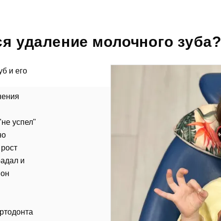
ся удаление молочного зуба
б и его
нения
"не успел"
но
 рост
радал и
 он
ортодонта