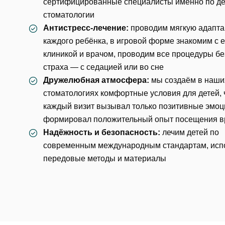
сертифицированные специалисты именно по де
Еmаil*
стоматологии
За
Антистресс-лечение:
проводим мягкую адапт
каждого ребёнка, в игровой форме знакомим с е
клиникой и врачом, проводим все процедуры бе
Клиник
ФИО
страха — с
седацией
или
во сне
Клин
Дружелюбная атмосфера:
мы создаём в наши
стоматологиях комфортные условия для детей,
За
каждый визит вызывал только позитивные эмоц
Телефон
Врач
формировал положительный опыт посещения в
Врач
Надёжность и безопасность:
лечим детей по
Имя
современным международным стандартам, исп
E-mail
передовые методы и материалы
Оказан
Выбра
Телефон
Сообще
Оценка