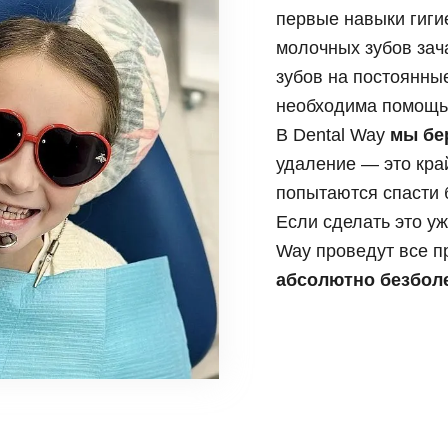
и, виниры
первые навыки гиги
Коронка из диоксида
Синус лифтинг
 элайнеры
Керамическая корон
молочных зубов зач
Импланты Straumann
зубов на постоянны
Имплантация нижней
Имплантация передни
необходима помощь
Имплантация верхне
В Dental Way
мы бе
удаление — это кра
попытаются спасти 
Если сделать это уж
Way проведут все 
абсолютно безбол