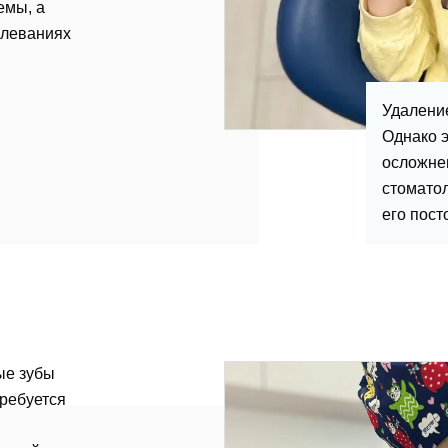
емы, а
олеваниях
Удалени
Однако э
осложнен
стоматол
его пост
тавить отзыв
ые зубы
требуется