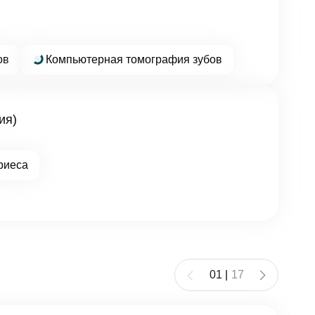
ов
Компьютерная томография зубов
ия)
риеса
01
|
17