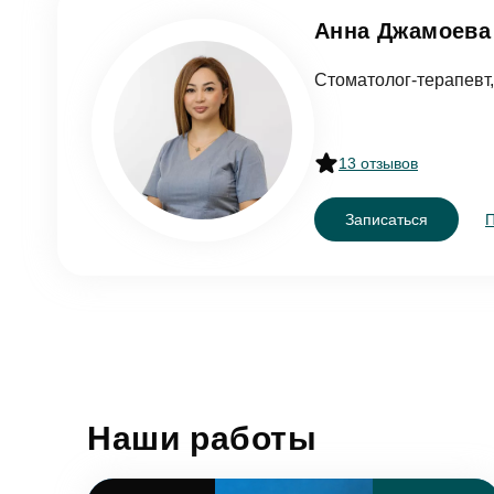
Согл
Анна Джамоева
Отзыв
Стоматолог-терапевт,
За
13 отзывов
Согл
Записаться
От
Согл
Наши работы
От