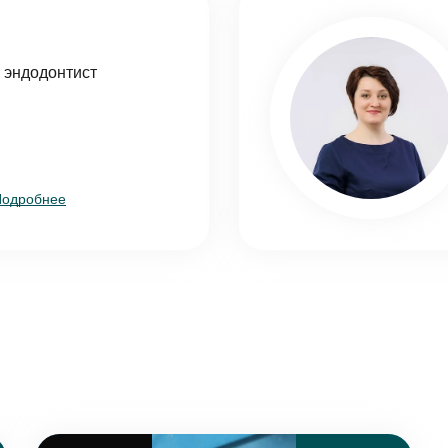
асен на
обработку персональных данных
 эндодонтист
писаться на приём
асен на
обработку персональных данных
Подробнее
править
асен на
обработку персональных данных
править