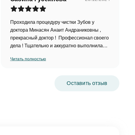
Проходила процедуру чистки Зубов у
доктора Минасян Анаит Андраниковны ,
прекрасный доктор ! Профессионал своего
дела ! Тщательно и аккуратно выполнила
гигиену полости рта. Очень внимательная и
Читать полностью
приятная . Чувствует пациента и
откликается на его ощущения ! Теперь буду
лечить зубы у Анаит!
Оставить отзыв
(Отзыв оставлен на Google.Карты)