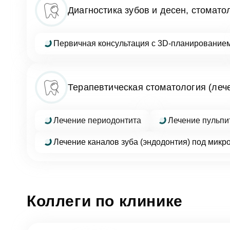
Клин
Диагностика зубов и десен, стомато
За
Телефон
Врач
Первичная консультация с 3D-планирование
Врач
Имя
E-mail
Терапевтическая стоматология (лече
Оказан
Выбра
Телефон
Лечение периодонтита
Лечение пульпи
Сообще
Лечение каналов зуба (эндодонтия) под микр
Оценка
Коллеги по клинике
Фото