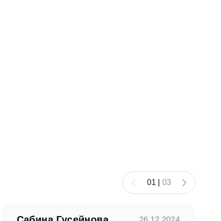
01
|
03
Сабина Гусейнова
26.12.2024