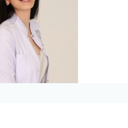
 циркония
ка E-max
их зубов
 челюсти
й челюсти