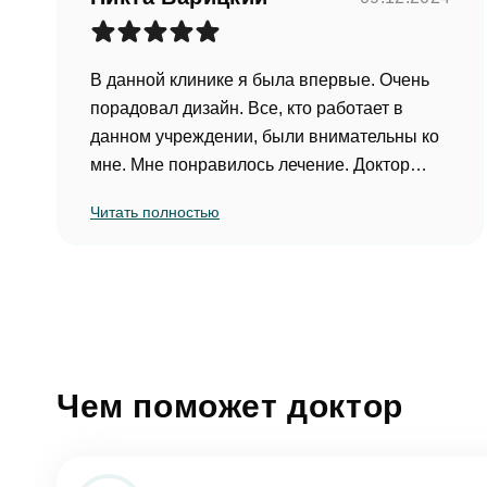
В данной клинике я была впервые. Очень
порадовал дизайн. Все, кто работает в
данном учреждении, были внимательны ко
Ос
мне. Мне понравилось лечение. Доктор
Минасян А.А. построила план лечения. Все
Читать полностью
этапы работы мне рассказала и показала
ФИО
на фото. Да, сумма вышла немаленькая, но
я понимаю, что за комфорт надо платиь.
(Отзыв оставлен на Google Карты)
Еmаil*
За
Чем поможет доктор
Клиник
ФИО