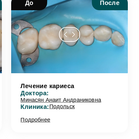
До
После
Лечение кариеса
Доктора:
Минасян Анаит Андраниковна
Клиника:
Подольск
Подробнее