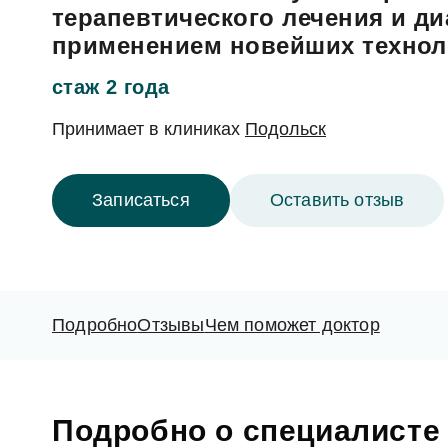
Гигиена зубов детям и профилактика
Ортопедия, протезирование: коронки, вкладк
терапевтического лечения и ди
Ортодонтия (исправление прикуса): брекеты,
применением новейших технол
Лечение десен (пародонтология)
стаж 2 года
Профилактика и профессиональная гигиена
Отбеливание зубов
Принимает в
клиниках
Подольск
Записаться
Оставить отзыв
Подробно
Отзывы
Чем поможет доктор
Подробно о специалисте