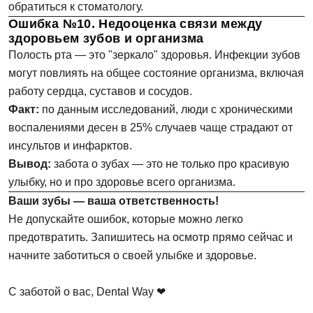
обратиться к стоматологу.
Ошибка №10. Недооценка связи между
Сообщение
Заявка отправлена!
здоровьем зубов и организма
Полость рта — это "зеркало" здоровья. Инфекции зубов
Мы свяжемся с вами в ближайшее время
могут повлиять на общее состояние организма, включая
работу сердца, суставов и сосудов.
Факт:
по данным исследований, люди с хроническими
ОК
воспалениями десен в 25% случаев чаще страдают от
инсультов и инфарктов.
Вывод:
забота о зубах — это не только про красивую
Согласен на
обработку персональных
данных
улыбку, но и про здоровье всего организма.
Ваши зубы — ваша ответственность!
Не допускайте ошибок, которые можно легко
Записаться на приём
предотвратить. Запишитесь на осмотр прямо сейчас и
начните заботиться о своей улыбке и здоровье.
Согласен на
обработку персональных
данных
С заботой о вас, Dental Way ❤