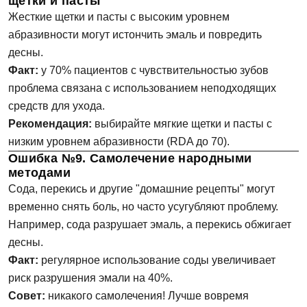
щетки и пасты
Жесткие щетки и пасты с высоким уровнем
абразивности могут истончить эмаль и повредить
десны.
Факт:
у 70% пациентов с чувствительностью зубов
проблема связана с использованием неподходящих
Задать вопрос
средств для ухода.
Рекомендация:
выбирайте мягкие щетки и пасты с
ФИО
низким уровнем абразивности (RDA до 70).
Ошибка №9. Самолечение народными
методами
Сода, перекись и другие "домашние рецепты" могут
Запись на прием
Телефон
временно снять боль, но часто усугубляют проблему.
Например, сода разрушает эмаль, а перекись обжигает
десны.
Имя
Факт:
регулярное использование соды увеличивает
E-mail
риск разрушения эмали на 40%.
Совет:
никакого самолечения! Лучше вовремя
Телефон