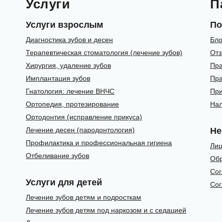
Услуги
П
Услуги взрослым
По
Диагностика зубов и десен
Бло
Терапевтическая стоматология (лечение зубов)
От
Хирургия, удаление зубов
Пра
Имплантация зубов
Пра
Гнатология: лечение ВНЧС
При
Ортопедия, протезирование
Нал
Ортодонтия (исправление прикуса)
Лечение десен (пародонтология)
Не
Профилактика и профессиональная гигиена
Лиц
Отбеливание зубов
Обр
Сог
Услуги для детей
Сог
Лечение зубов детям и подросткам
Лечение зубов детям под наркозом и с седацией