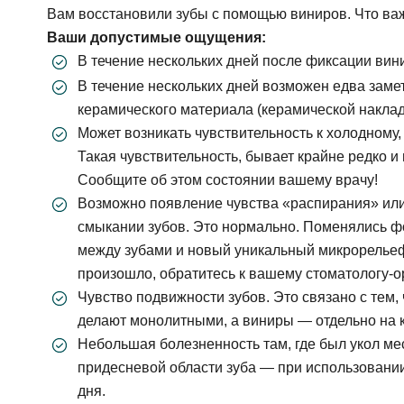
Гигиена зубов детям и профилактика
Ортопедия, протезирование: коронки, вкладк
Вам восстановили зубы с помощью виниров. Что ва
Ортодонтия (исправление прикуса): брекеты,
Ваши допустимые ощущения:
Лечение десен (пародонтология)
В течение нескольких дней после фиксации вин
Профилактика и профессиональная гигиена
В течение нескольких дней возможен едва заме
Отбеливание зубов
керамического материала (керамической наклад
Может возникать чувствительность к холодному,
Такая чувствительность, бывает крайне редко и
Сообщите об этом состоянии вашему врачу!
Возможно появление чувства «распирания» или
смыкании зубов. Это нормально. Поменялись ф
между зубами и новый уникальный микрорельеф.
произошло, обратитесь к вашему стоматологу-о
Чувство подвижности зубов. Это связано с тем,
делают монолитными, а виниры — отдельно на 
Небольшая болезненность там, где был укол м
придесневой области зуба — при использовани
дня.