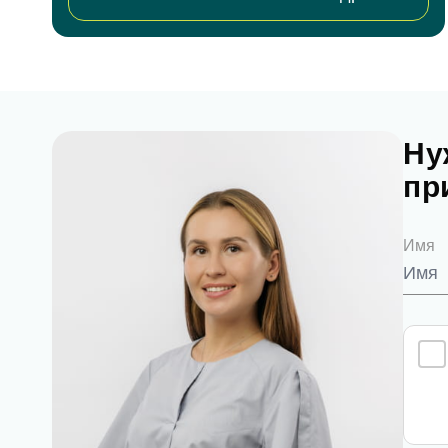
Согл
За
Ну
пр
Согл
Имя
От