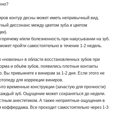
и, виниры
жно?
Коронка из диоксида
Синус лифтинг
 элайнеры
Керамическая корон
Импланты Straumann
иров контур десны может иметь непривычный вид.
Имплантация передн
тный диссонанс между цветом зуба и цветом
Имплантация нижней
ки).
Имплантация верхне
 горячему и/или болезненность при накусывании на зуб.
 может пройти самостоятельно в течение 1-2 недель.
 «новизны» в области восстановленных зубов при
орма и объём зубов, появились плотные контакты
 Вы привыкнете к винирам за 1-2 дня. Если этого не
ртопеду для коррекции виниров.
 что временные конструкции (зачастую для прочности)
каждый зуб. Ощущение может сохраняться до недели.
естным анестетиком. А также неприятные ощущения в
и коффердама. Все проходит самостоятельно через 1-3