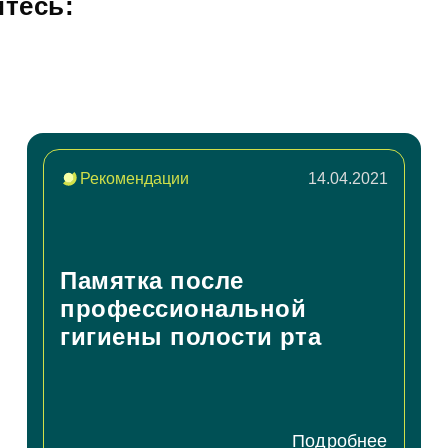
тесь:
пись на прием
Рекомендации
14.04.2021
Памятка после
Заявка отправлена!
ние
профессиональной
гигиены полости рта
Мы свяжемся с вами в ближайшее время
ОК
Подробнее