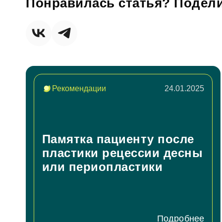
Понравилась статья? Подели
ФИО
За
Телефон
Имя
Рекомендации
24.01.2025
E-mail
Телефон
Памятка пациенту после
Сообще
пластики рецессии десны
или периопластики
Подробнее