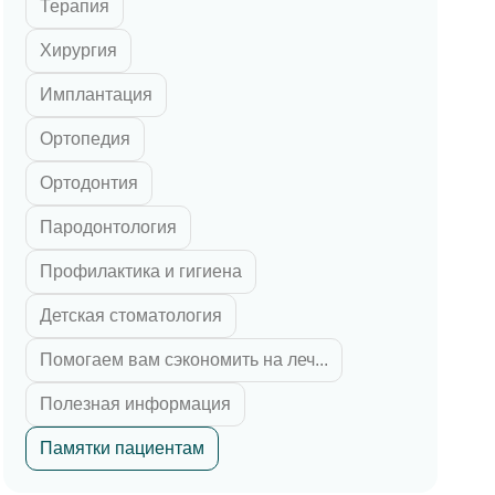
Терапия
 циркония
ка E-max
Хирургия
их зубов
Имплантация
 челюсти
Ортопедия
й челюсти
Ортодонтия
Пародонтология
Профилактика и гигиена
Детская стоматология
Помогаем вам сэкономить на леч...
Полезная информация
Памятки пациентам