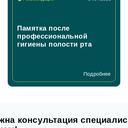
пись на прием
Памятка после
профессиональной
гигиены полости рта
Заявка отправлена!
ние
Подробнее
Мы свяжемся с вами в ближайшее время
ОК
асен на
обработку персональных данных
жна консультация специалис