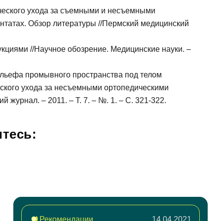
ического ухода за съемными и несъемными
нтатах. Обзор литературы //Пермский медицинский
укциями //Научное обозрение. Медицинские науки. –
ельефа промывного пространства под телом
еского ухода за несъемными ортопедическими
журнал. – 2011. – Т. 7. – №. 1. – С. 321-322.
тесь:
дать вопрос
Рекомендации
14.04.2021