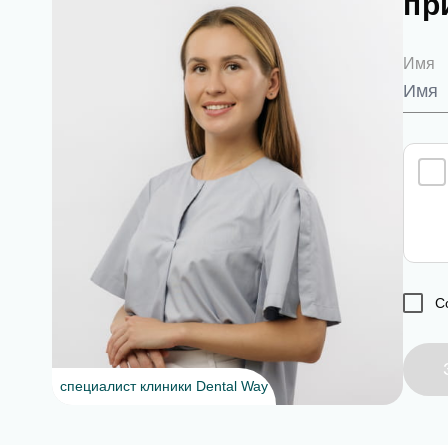
пр
За
Имя
Согл
От
С
специалист клиники Dental Way