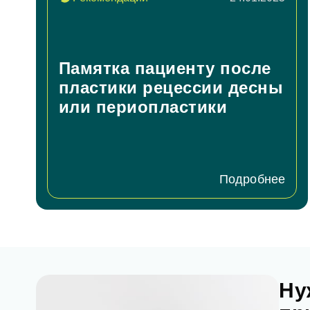
За
Телефон
Имя
Памятка пациенту после
E-mail
пластики рецессии десны
или периопластики
Телефон
Сообще
Подробнее
Согл
Ну