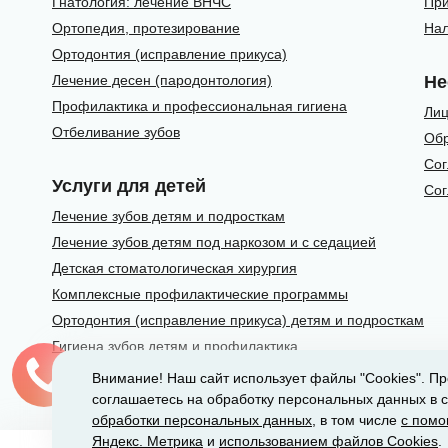
Гнатология: лечение ВНЧС
При
Ортопедия, протезирование
Нал
Ортодонтия (исправление прикуса)
Лечение десен (пародонтология)
Не
Профилактика и профессиональная гигиена
Лиц
Отбеливание зубов
Обр
Сог
Услуги для детей
Сог
Лечение зубов детям и подросткам
Лечение зубов детям под наркозом и с седацией
Детская стоматологическая хирургия
Комплексные профилактические программы
Ортодонтия (исправление прикуса) детям и подросткам
Гигиена зубов детям и профилактика
Внимание! Наш сайт использует файлы "Cookies". Пр
соглашаетесь на обработку персональных данных в с
2010-2026 © Сеть стоматологических клиник D
обработки персональных данных
, в том числе
с помо
Яндекс. Метрика
и
использованием файлов Cookies
.