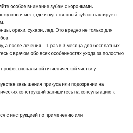
и, виниры
Коронка из диоксида
ляйте особое внимание зубам с коронками.
Синус лифтинг
 элайнеры
Керамическая корон
жутков и мест, где искусственный зуб контактирует с
Импланты Straumann
м.
Имплантация передн
нцы, орехи, сухари, лед. Это вредно не только для
Имплантация нижней
убов.
Имплантация верхне
, а после лечения – 1 раз в 3 месяца для бесплатных
есь с врачом обо всех особенностях ухода за полостью
 профессиональной гигиенической чистки у
увстве завышения прикуса или подозрении на
ческих конструкций запишитесь на консультацию к
ся с инструкцией по применению или