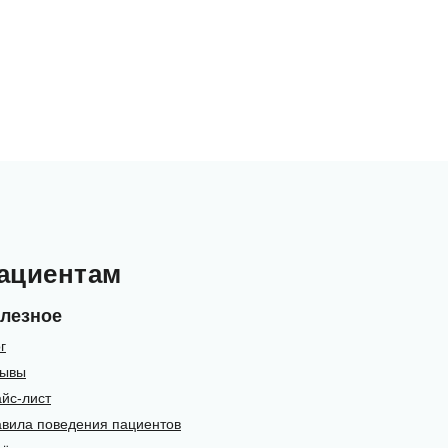
ациентам
лезное
г
зывы
йс-лист
вила поведения пациентов