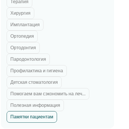
Терапия
 циркония
ка E-max
Хирургия
их зубов
Имплантация
 челюсти
Ортопедия
й челюсти
Ортодонтия
Пародонтология
Профилактика и гигиена
Детская стоматология
Помогаем вам сэкономить на леч...
Полезная информация
Памятки пациентам