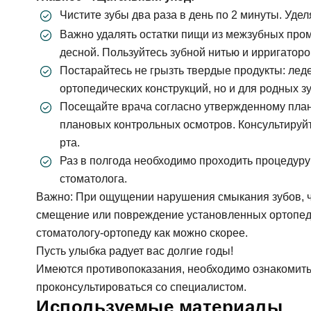
Гигиена зубов детям и профилактика
Ортопедия, протезирование: коронки, вкладк
Чистите зубы два раза в день по 2 минуты. Уде
Ортодонтия (исправление прикуса): брекеты,
Важно удалять остатки пищи из межзубных проме
Лечение десен (пародонтология)
десной. Пользуйтесь зубной нитью и ирригаторо
Профилактика и профессиональная гигиена
Постарайтесь не грызть твердые продукты: леде
Отбеливание зубов
ортопедических конструкций, но и для родных з
Посещайте врача согласно утвержденному плану
плановых контрольных осмотров. Консультируйт
рта.
Раз в полгода необходимо проходить процедуру
стоматолога.
Важно: При ощущении нарушения смыкания зубов, ч
смещение или повреждение установленных ортопеди
стоматологу-ортопеду как можно скорее.
Пусть улыбка радует вас долгие годы!
Имеются противопоказания, необходимо ознакомить
проконсультироваться со специалистом.
Используемые материалы