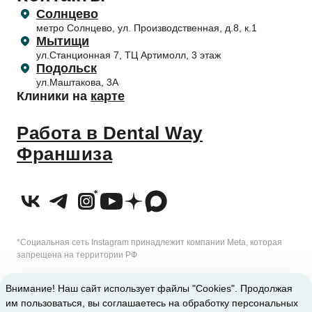
Лечение десен (пародонтология)
Обработка персональных данных
Правила поведения пациентов
Солнцево
Профилактика и профессиональная гигиена
Согласие на обработку персональных данных
метро Солнцево, ул. Производственная, д.8, к.1
Приём несовершеннолетних пациентов
Отбеливание зубов
Согласие на обработку с помощью метрических программ
Мытищи
Налоговый вычет
ул.Станционная 7, ТЦ Артимолл, 3 этаж
Подольск
ул.Маштакова, 3А
Клиники на
карте
Работа в Dental Way
Франшиза
*Социальная сеть Instagram принадлежит компании Meta, которая
запрещена на территории РФ
2010-2026 © Сеть стоматологических клиник Dental Way
Внимание! Наш сайт использует файлы "Cookies". Продолжая
им пользоваться, вы соглашаетесь на обработку персональных