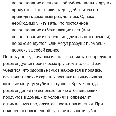
использование специальной зубной пасты и других
продуктов. Часто такие меры действительно
Запись на прием
Телефон
приводят к заметным результатам. Однако
необходимо учитывать, что постоянное
Имя
использование отбеливающих паст (или
E-mail
использование их в течение длительного времени)
не рекомендуется. Они могут разрушать эмаль и
повлечь за собой кариес.
Телефон
Поэтому перед началом использования таких продуктов
Сообщение
Заявка отправлена!
рекомендуется пройти осмотр у стоматолога. Врач
убедится, что здоровье зубов находится в порядке,
исключит наличие скрытых воспалительных очагов,
Мы свяжемся с вами в ближайшее время
которые могут усугубить ситуацию. Кроме того, даст
рекомендации по использованию отбеливающих
ОК
продуктов в домашних условиях и определит
оптимальную продолжительность применения. При
появлении повышенной чувствительности зубов
Согласен на
обработку персональных