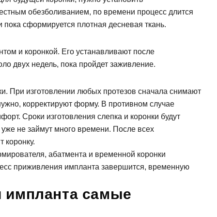
местным обезболиванием, по времени процесс длится
дать вопрос
и пока сформируется плотная десневая ткань.
том и коронкой. Его устанавливают после
ло двух недель, пока пройдет заживление.
нки. При изготовлении любых протезов сначала снимают
пись на прием
 нужно, корректируют форму. В противном случае
форт. Сроки изготовления слепка и коронки будут
 уже не займут много времени. После всех
 коронку.
рмирователя, абатмента и временной коронки
оцесс приживления импланта завершится, временную
и импланта самые
Заявка отправлена!
ние