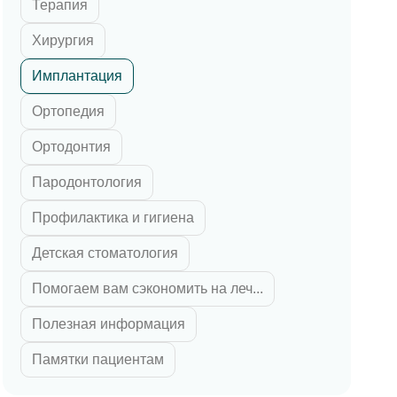
Терапия
 циркония
ка E-max
Хирургия
их зубов
Имплантация
 челюсти
Ортопедия
й челюсти
Ортодонтия
Пародонтология
Профилактика и гигиена
Детская стоматология
Помогаем вам сэкономить на леч...
Полезная информация
Памятки пациентам