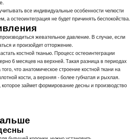
е.
учитывать все индивидуальные особенности челюсти
ем, а остеоинтеграция не будет причинять беспокойства.
ивления
 производиться жевательное давление. В случае, если
аться и произойдет отторжение.
растать костной тканью. Процесс остеоинтеграции
ерно 6 месяцев на верхней. Такая разница в периодах
того, что анатомическое строение костной ткани на
лотной кости, а верхняя - более губчатая и рыхлая.
, которое займет формирование десны и производство
дальше
десны
 для будущей коронки, нужно установить