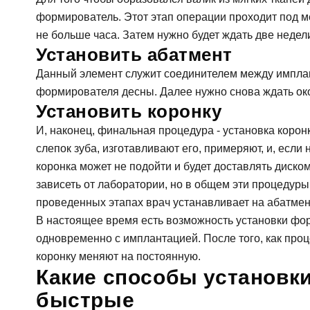
формирователь. Этот этап операции проходит под 
За
не больше часа. Затем нужно будет ждать две недел
Установить абатмент
Данный элемент служит соединителем между имплан
ФИО
формирователя десны. Далее нужно снова ждать око
Установить коронку
И, наконец, финальная процедура - установка коро
За
слепок зуба, изготавливают его, примеряют, и, если
Телефон
коронка может не подойти и будет доставлять диском
зависеть от лаборатории, но в общем эти процедуры
Имя
проведенных этапах врач устанавливает на абатмент
E-mail
В настоящее время есть возможность установки фо
одновременно с имплантацией. После того, как пр
коронку меняют на постоянную.
Телефон
Какие способы установк
Сообще
быстрые