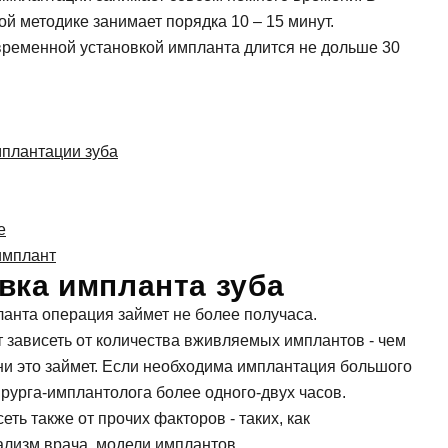
и, виниры
Коронка из диоксида
й методике занимает порядка 10 – 15 минут.
Синус лифтинг
 элайнеры
Керамическая корон
временной установкой импланта длится не дольше 30
Импланты Straumann
Имплантация передн
Имплантация нижней
Имплантация верхне
мплантации зуба
е
имплант
вка импланта зуба
анта операция займет не более получаса.
т зависеть от количества вживляемых имплантов - чем
и это займет. Если необходима имплантация большого
ирурга-имплантолога более одного-двух часов.
ть также от прочих факторов - таких, как
лизм врача, модели имплантов.