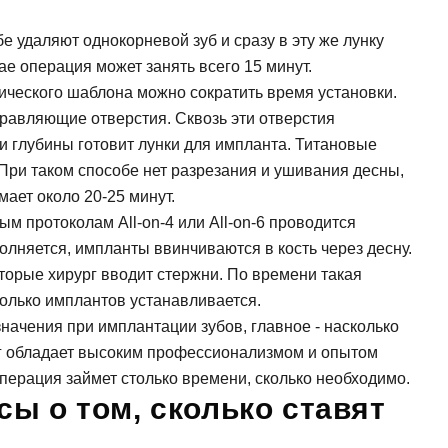
Мы свяжемся с вами в ближайшее время
 удаляют однокорневой зуб и сразу в эту же лунку
ае операция может занять всего 15 минут.
ОК
ического шаблона можно сократить время установки.
аправляющие отверстия. Сквозь эти отверстия
 глубины готовит лунки для импланта. Титановые
асен на
обработку персональных данных
При таком способе нет разрезания и ушивания десны,
ает около 20-25 минут.
м протоколам All-on-4 или All-on-6 проводится
писаться на приём
олняется, импланты ввинчиваются в кость через десну.
торые хирург вводит стержни. По времени такая
сколько имплантов устанавливается.
асен на
обработку персональных данных
начения при имплантации зубов, главное - насколько
ог обладает высоким профессионализмом и опытом
править
 операция займет столько времени, сколько необходимо.
ы о том, сколько ставят