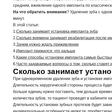
Гигиена зубов детям и профилактика
Ортопедия, протезирование: коронки, вкладк
среднем, вживление одного импланта по классическо
Ортодонтия (исправление прикуса): брекеты,
На что обратить внимание
? Удаление зуба с одно
Лечение десен (пародонтология)
минут.
Профилактика и профессиональная гигиена
В этой статье:
Отбеливание зубов
Сколько занимает установка импланта зуба
Сколько времени занимает реабилитация после и
Зачем нужно ждать приживление
Имплант прижился: что дальше
Какие способы установки импланта самые быстры
Часто задаваемые вопросы о том, сколько ставят 
Сколько занимает устано
При одновременном удалении зуба и установке импл
Длительность хирургической стороны процесса буде
больше единиц нужно поставить, тем дольше времен
количества зубов, то пациент проведет в кабинете х
Длительность установки зубных протезов будет зависе
индивидуальные особенности челюсти, профессиона