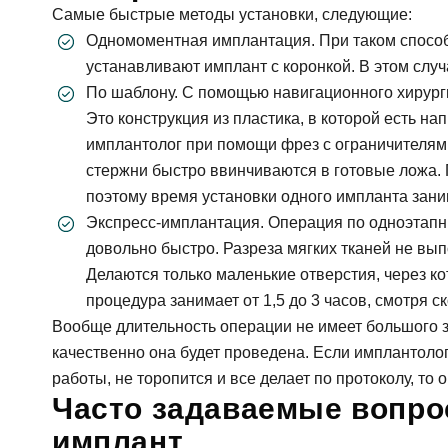
Самые быстрые методы установки, следующие:
Одномоментная имплантация. При таком способе
устанавливают имплант с коронкой. В этом случ
По шаблону. С помощью навигационного хирург
Это конструкция из пластика, в которой есть н
имплантолог при помощи фрез с ограничителями
Согл
стержни быстро ввинчиваются в готовые ложа. 
поэтому время установки одного импланта заним
Экспресс-имплантация. Операция по одноэтапны
За
довольно быстро. Разреза мягких тканей не вып
Делаются только маленькие отверстия, через ко
процедура занимает от 1,5 до 3 часов, смотря 
Согл
Вообще длительность операции не имеет большого з
качественно она будет проведена. Если имплантол
От
работы, не торопится и все делает по протоколу, то
Часто задаваемые вопрос
имплант