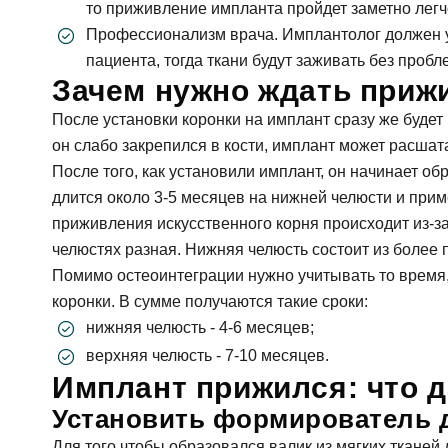
то приживление импланта пройдет заметно легч
Профессионализм врача. Имплантолог должен 
пациента, тогда ткани будут заживать без пробл
Зачем нужно ждать приж
После установки коронки на имплант сразу же будет
он слабо закрепился в кости, имплант может расшат
После того, как установили имплант, он начинает об
длится около 3-5 месяцев на нижней челюсти и прим
приживления искусственного корня происходит из-за 
челюстях разная. Нижняя челюсть состоит из более п
Помимо остеоинтеграции нужно учитывать то время
коронки. В сумме получаются такие сроки:
нижняя челюсть - 4-6 месяцев;
верхняя челюсть - 7-10 месяцев.
Имплант прижился: что 
Установить формирователь 
Для того чтобы образовался валик из мягких тканей