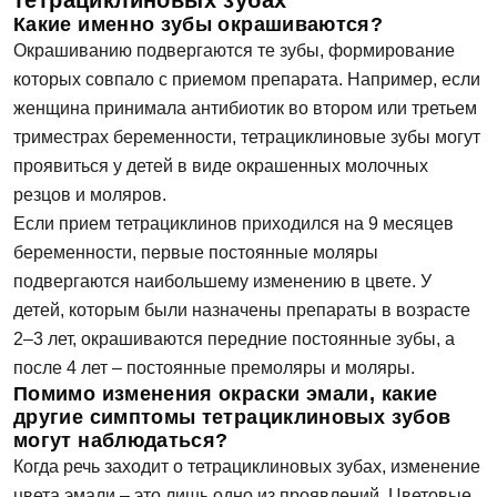
тетрациклиновых зубах
Записаться на приём
Какие именно зубы окрашиваются?
Окрашиванию подвергаются те зубы, формирование
которых совпало с приемом препарата. Например, если
Согласен на
обработку персональных
данных
женщина принимала антибиотик во втором или третьем
триместрах беременности, тетрациклиновые зубы могут
проявиться у детей в виде окрашенных молочных
Отправить
резцов и моляров.
Если прием тетрациклинов приходился на 9 месяцев
беременности, первые постоянные моляры
подвергаются наибольшему изменению в цвете. У
детей, которым были назначены препараты в возрасте
2–3 лет, окрашиваются передние постоянные зубы, а
после 4 лет – постоянные премоляры и моляры.
Помимо изменения окраски эмали, какие
другие симптомы тетрациклиновых зубов
могут наблюдаться?
Когда речь заходит о тетрациклиновых зубах, изменение
цвета эмали – это лишь одно из проявлений. Цветовые