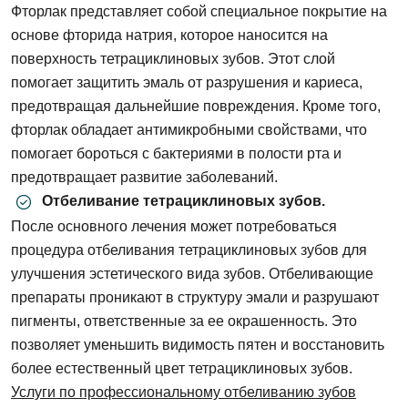
Фторлак представляет собой специальное покрытие на
основе фторида натрия, которое наносится на
поверхность тетрациклиновых зубов. Этот слой
помогает защитить эмаль от разрушения и кариеса,
предотвращая дальнейшие повреждения. Кроме того,
фторлак обладает антимикробными свойствами, что
помогает бороться с бактериями в полости рта и
предотвращает развитие заболеваний.
Отбеливание тетрациклиновых зубов.
После основного лечения может потребоваться
процедура отбеливания тетрациклиновых зубов для
Задать вопрос
улучшения эстетического вида зубов. Отбеливающие
препараты проникают в структуру эмали и разрушают
ФИО
пигменты, ответственные за ее окрашенность. Это
позволяет уменьшить видимость пятен и восстановить
более естественный цвет тетрациклиновых зубов.
Запись на прием
Телефон
Услуги по профессиональному отбеливанию зубов