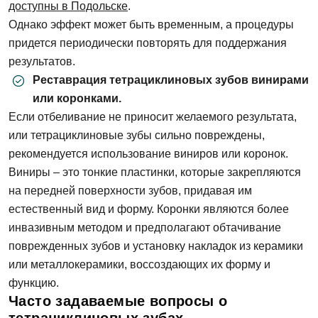
доступны в Подольске
.
Однако эффект может быть временным, а процедуры
Имя
придется периодически повторять для поддержания
E-mail
результатов.
Реставрация тетрациклиновых зубов винирами
Телефон
или коронками.
Если отбеливание не приносит желаемого результата,
Сообщение
Заявка отправлена!
или тетрациклиновые зубы сильно повреждены,
рекомендуется использование виниров или коронок.
Мы свяжемся с вами в ближайшее время
Виниры – это тонкие пластинки, которые закрепляются
на передней поверхности зубов, придавая им
естественный вид и форму. Коронки являются более
ОК
инвазивным методом и предполагают обтачивание
поврежденных зубов и установку накладок из керамики
Согласен на
обработку персональных
или металлокерамики, воссоздающих их форму и
данных
функцию.
Часто задаваемые вопросы о