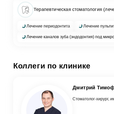
Терапевтическая стоматология (лече
Фото
Лечение периодонтита
Лечение пульпи
Лечение каналов зуба (эндодонтия) под микр
Согл
Отзыв
За
Коллеги по клинике
Согл
Дмитрий Тимо
От
Стоматолог-хирург, и