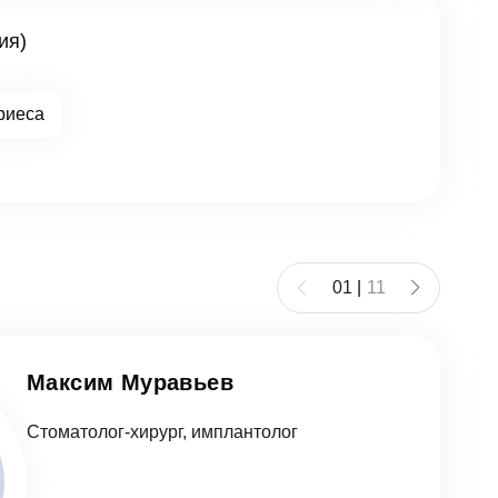
ия)
риеса
01
|
11
Максим Муравьев
Стоматолог-хирург, имплантолог