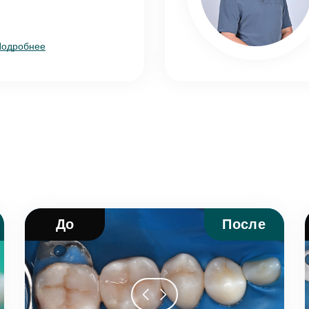
Подробнее
асен на
обработку персональных данных
править
До
После