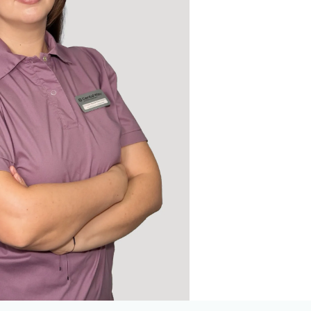
 циркония
ка E-max
их зубов
 челюсти
й челюсти