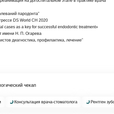
еанимация на догоспитальном этапе в практике врача
дать вопрос
болеваний пародонта"
нгрессе DS World CH 2020
ical cases as a key for successful endodontic treatment»
а
т имени Н. П. Огарева
ика Dental Way
стов диагностика, профилактика, лечение"
пись на прием
 Dental Way
ные услуги
логический чекап
ть...
м
Консультация врача-стоматолога
Рентген зуб
Заявка отправлена!
ние