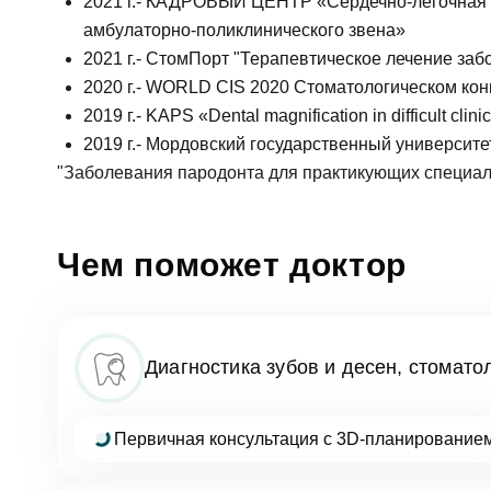
2021 г.- КАДРОВЫЙ ЦЕНТР «Сердечно-лёгочная р
Еmаil*
амбулаторно-поликлинического звена»
За
2021 г.- СтомПорт "Терапевтическое лечение за
2020 г.- WORLD CIS 2020 Стоматологическом ко
2019 г.- KAPS «Dental magnification in difficult clin
Клиник
ФИО
2019 г.- Мордовский государственный университе
Клин
"Заболевания пародонта для практикующих специали
За
Телефон
Врач
Чем поможет доктор
Врач
Имя
E-mail
Оказан
Диагностика зубов и десен, стомато
Выбра
Телефон
Первичная консультация с 3D-планирование
Сообще
Оценка