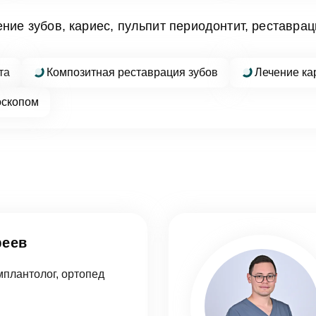
Мы свяжемся с вами в ближайшее время
ние зубов, кариес, пульпит периодонтит, реставрац
ОК
та
Композитная реставрация зубов
Лечение ка
оскопом
асен на
обработку персональных данных
писаться на приём
асен на
обработку персональных данных
феев
править
мплантолог, ортопед