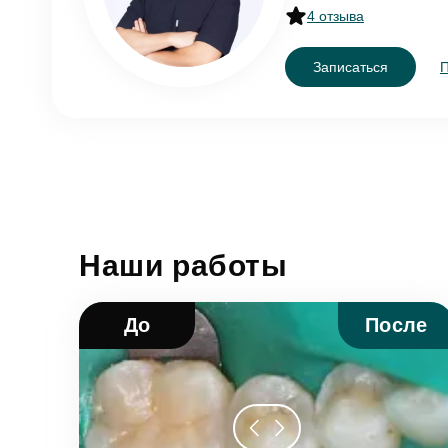
4 отзыва
Записаться
Согл
От
Наши работы
До
После