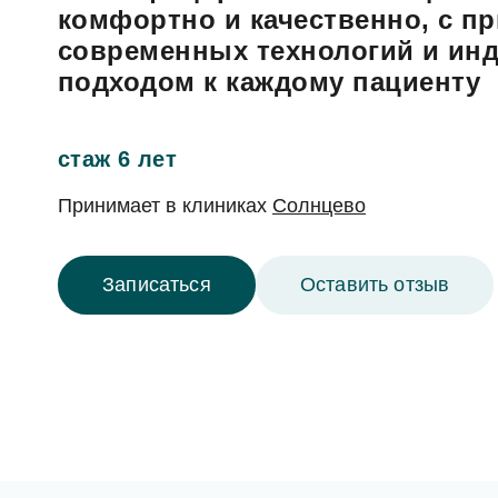
Гигиена зубов детям и профилактика
Ортопедия, протезирование: коронки, вкладк
комфортно и качественно, с п
Ортодонтия (исправление прикуса): брекеты,
современных технологий и и
Лечение десен (пародонтология)
подходом к каждому пациенту
Профилактика и профессиональная гигиена
Отбеливание зубов
стаж 6 лет
Принимает в
клиниках
Солнцево
Записаться
Оставить отзыв