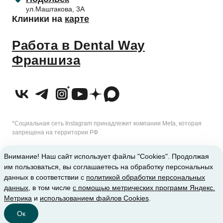
ул.Маштакова, 3А
Клиники на
карте
Работа в Dental Way
Франшиза
*Социальная сеть Instagram принадлежит компании Meta, которая
запрещена на территории РФ
2010-2026 © Сеть стоматологических клиник Dental Way
Внимание! Наш сайт использует файлы "Cookies". Продолжая
им пользоваться, вы соглашаетесь на обработку персональных
ИМЕЮТСЯ ПРОТИВОПОКАЗАНИЯ. ТРЕБУЕТСЯ КОНСУЛЬТАЦИЯ
данных в соответствии с
политикой обработки персональных
данных
, в том числе
с помощью метрических программ Яндекс.
СПЕЦИАЛИСТА
Метрика
и
использованием файлов Cookies
.
Ок
Клиники
Позвонить
Главная
Записаться
Меню