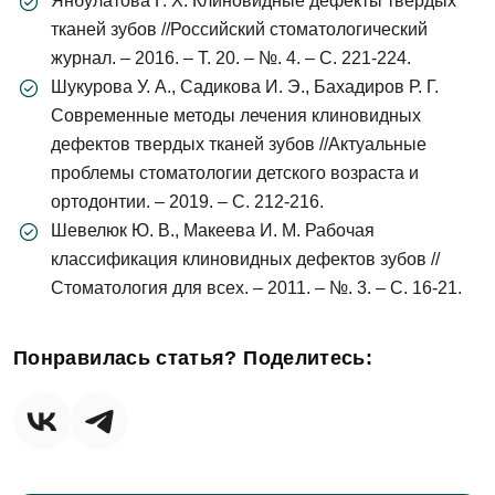
Янбулатова Г. Х. Клиновидные дефекты твердых
Записаться на приём
тканей зубов //Российский стоматологический
журнал. – 2016. – Т. 20. – №. 4. – С. 221-224.
Шукурова У. А., Садикова И. Э., Бахадиров Р. Г.
Согласен на
обработку персональных
Современные методы лечения клиновидных
данных
дефектов твердых тканей зубов //Актуальные
проблемы стоматологии детского возраста и
Отправить
ортодонтии. – 2019. – С. 212-216.
Шевелюк Ю. В., Макеева И. М. Рабочая
классификация клиновидных дефектов зубов //
Стоматология для всех. – 2011. – №. 3. – С. 16-21.
Понравилась статья? Поделитесь: