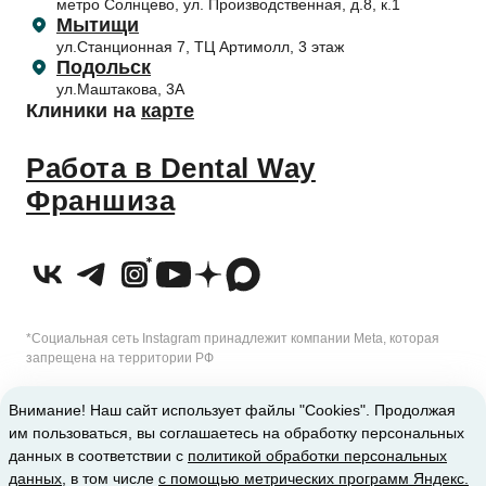
метро Солнцево, ул. Производственная, д.8, к.1
Приём несовершеннолетних пациентов
Отбеливание зубов
Согласие на обработку с помощью метрических программ
Мытищи
Налоговый вычет
ул.Станционная 7, ТЦ Артимолл, 3 этаж
Подольск
ул.Маштакова, 3А
Клиники на
карте
Работа в Dental Way
Франшиза
*Социальная сеть Instagram принадлежит компании Meta, которая
запрещена на территории РФ
2010-2026 © Сеть стоматологических клиник Dental Way
Внимание! Наш сайт использует файлы "Cookies". Продолжая
им пользоваться, вы соглашаетесь на обработку персональных
ИМЕЮТСЯ ПРОТИВОПОКАЗАНИЯ. ТРЕБУЕТСЯ КОНСУЛЬТАЦИЯ
данных в соответствии с
политикой обработки персональных
данных
, в том числе
с помощью метрических программ Яндекс.
СПЕЦИАЛИСТА