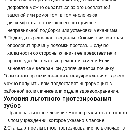
Запись на прием
дефектов можно обратиться за его бесплатной
Телефон
заменой или ремонтом, в том числе из-за
дискомфорта, возникающего по причине
Имя
неправильной подборки или установки механизма.
E-mail
Подождать решения специальной комиссии, которая
определит причину поломки протеза. В случае
Телефон
халатности со стороны клиники ее представители
произведут бесплатные ремонт и замену. Если
Сообщение
Заявка отправлена!
виноват сам ветеран, он доплачивает за починку.
О льготном протезировании и медучреждениях, где его
Мы свяжемся с вами в ближайшее время
можно получить, вам предоставят информацию в
районной поликлинике или отделе здравоохранения.
Условия льготного протезирования
ОК
зубов
Право на льготное лечение можно реализовать только
в том учреждении, которое указано в талоне.
Согласен на
обработку персональных
данных
Стандартное льготное протезирование не включает в