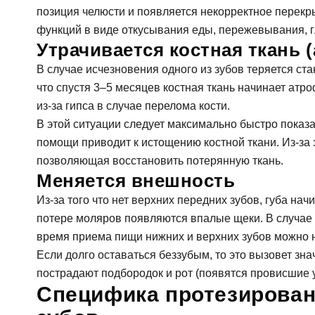
позиция челюсти и появляется некорректное перекр
функций в виде откусывания еды, пережевывания, г
Утрачивается костная ткань 
В случае исчезновения одного из зубов теряется ста
что спустя 3–5 месяцев костная ткань начинает ат
из-за гипса в случае перелома кости.
Согл
В этой ситуации следует максимально быстро показа
помощи приводит к истощению костной ткани. Из-за 
За
позволяющая восстановить потерянную ткань.
Меняется внешность
Из-за того что нет верхних передних зубов, губа на
потере моляров появляются впалые щеки. В случа
Согл
время приема пищи нижних и верхних зубов можно 
Если долго оставаться беззубым, то это вызовет з
От
пострадают подбородок и рот (появятся провисшие у
Специфика протезирован