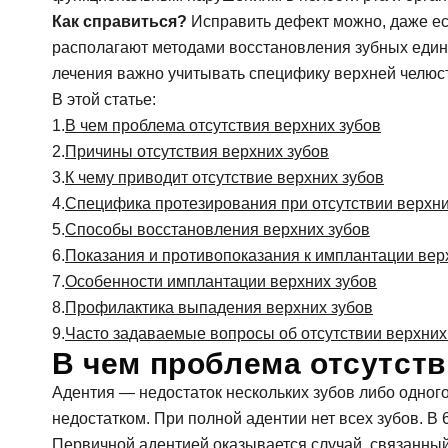
Гигиена зубов детям и профилактика
Ортопедия, протезирование: коронки, вкладк
Как справиться?
Исправить дефект можно, даже ес
Ортодонтия (исправление прикуса): брекеты,
располагают методами восстановления зубных един
Лечение десен (пародонтология)
лечения важно учитывать специфику верхней челюс
Профилактика и профессиональная гигиена
В этой статье:
Отбеливание зубов
В чем проблема отсутствия верхних зубов
Причины отсутствия верхних зубов
К чему приводит отсутствие верхних зубов
Специфика протезирования при отсутствии верхни
Способы восстановления верхних зубов
Показания и противопоказания к имплантации вер
Особенности имплантации верхних зубов
Профилактика выпадения верхних зубов
Часто задаваемые вопросы об отсутствии верхних
В чем проблема отсутств
Адентия — недостаток нескольких зубов либо одног
недостатком. При полной адентии нет всех зубов. В 
Первичной адентией оказывается случай, связанный 