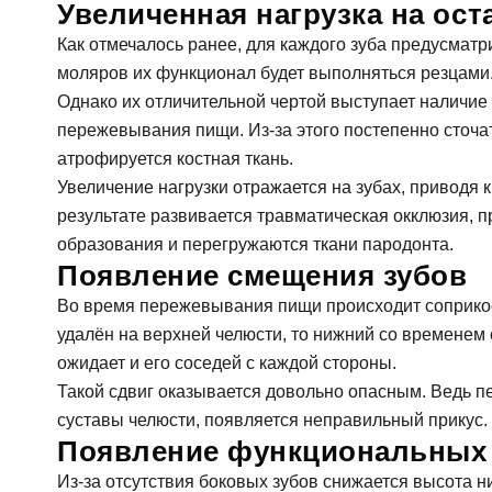
Увеличенная нагрузка на ос
Как отмечалось ранее, для каждого зуба предусматр
За
моляров их функционал будет выполняться резцами
Однако их отличительной чертой выступает наличие 
пережевывания пищи. Из-за этого постепенно сточат
ФИО
атрофируется костная ткань.
Увеличение нагрузки отражается на зубах, приводя 
результате развивается травматическая окклюзия,
За
Телефон
образования и перегружаются ткани пародонта.
Появление смещения зубов
Во время пережевывания пищи происходит соприкос
Имя
удалён на верхней челюсти, то нижний со временем 
E-mail
ожидает и его соседей с каждой стороны.
Такой сдвиг оказывается довольно опасным. Ведь п
Телефон
суставы челюсти, появляется неправильный прикус.
Появление функциональных
Сообще
Из-за отсутствия боковых зубов снижается высота н