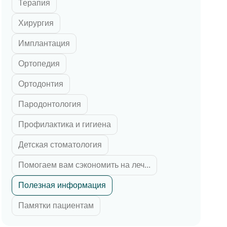
Терапия
 циркония
ка E-max
Хирургия
их зубов
Имплантация
 челюсти
Ортопедия
й челюсти
Ортодонтия
Пародонтология
Профилактика и гигиена
Детская стоматология
Помогаем вам сэкономить на леч...
Полезная информация
Памятки пациентам