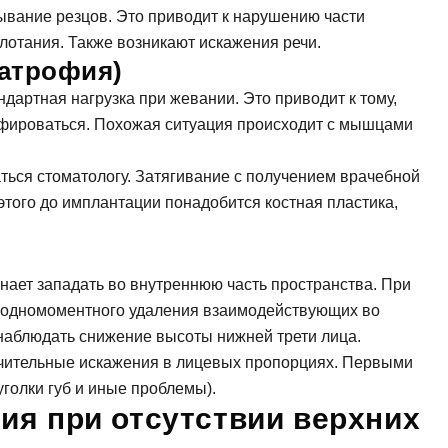
ывание резцов. Это приводит к нарушению части
Мы свяжемся с вами в ближайшее время
лотания. Также возникают искажения речи.
(атрофия)
ОК
ндартная нагрузка при жевании. Это приводит к тому,
рофироваться. Похожая ситуация происходит с мышцами
асен на
обработку персональных данных
ться стоматологу. Затягивание с получением врачебной
этого до имплантации понадобится костная пластика,
писаться на приём
чинает западать во внутреннюю часть пространства. При
е одномоментного удаления взаимодействующих во
асен на
обработку персональных данных
наблюдать снижение высоты нижней трети лица.
начительные искажения в лицевых пропорциях. Первыми
править
голки губ и иные проблемы).
ия при отсутствии верхних