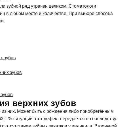
и, виниры
Коронка из диоксида
ли зубной ряд утрачен целиком. Стоматологи
Синус лифтинг
 элайнеры
Керамическая корон
иц в любом месте и количестве. При выборе способа
Импланты Straumann
ти.
Имплантация передн
Имплантация нижней
Имплантация верхне
х зубов
хних зубов
 зубов
ия верхних зубов
о из них. Может быть с рождения либо приобретённым
63,1 % ситуаций этот дефект передаётся по наследству.
с отсутствием зубных зачатков у индивида. Вторичной