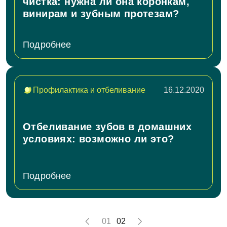
чистка: нужна ли она коронкам,
винирам и зубным протезам?
Запись на прием
Телефон
Подробнее
Имя
E-mail
Профилактика и отбеливание
16.12.2020
Телефон
Сообщение
Заявка отправлена!
Отбеливание зубов в домашних
условиях: возможно ли это?
Мы свяжемся с вами в ближайшее время
Подробнее
ОК
Согласен на
обработку персональных
01
02
данных