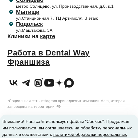
Солнцево
Профилактика и профессиональная гигиена
Согласие на обработку персональных данных
метро Солнцево, ул. Производственная, д.8, к.1
Приём несовершеннолетних пациентов
Отбеливание зубов
Согласие на обработку с помощью метрических программ
Мытищи
Налоговый вычет
ул.Станционная 7, ТЦ Артимолл, 3 этаж
Подольск
ул.Маштакова, 3А
Клиники на
карте
Работа в Dental Way
Франшиза
*Социальная сеть Instagram принадлежит компании Meta, которая
запрещена на территории РФ
2010-2026 © Сеть стоматологических клиник Dental Way
Внимание! Наш сайт использует файлы "Cookies". Продолжая
им пользоваться, вы соглашаетесь на обработку персональных
ИМЕЮТСЯ ПРОТИВОПОКАЗАНИЯ. ТРЕБУЕТСЯ КОНСУЛЬТАЦИЯ
данных в соответствии с
политикой обработки персональных