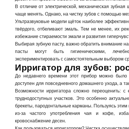
В отличие от электрической, механическая зубная 
чаще менять. Однако, на чистку зубов с помощью м
Ультразвуковые модели щёток наиболее эффективно 
твёрдого, отбеливают эмаль. Тем не менее, их ре
избежание стираемости эмали и развития гиперчувс
Выбирая зубную пасту, важно обратить внимание на 
пасты могут быть гигиеническими, лечебно
экспериментировать с самостоятельным выбором сре
Ирригатор для зубов: р
До недавнего времени этот прибор можно было в
доступен для повседневного домашнего ухода, а та
Возможности ирригатора сложно переоценить: с
труднодоступных участков. Это особенно актуально
брекеты, пародонтальные карманы. Пользуясь этим 
из-за частого употребления чая и кофе, изба
кровоснабжение десен.
Как пользоваться ирригатором? Чистка осуществляе