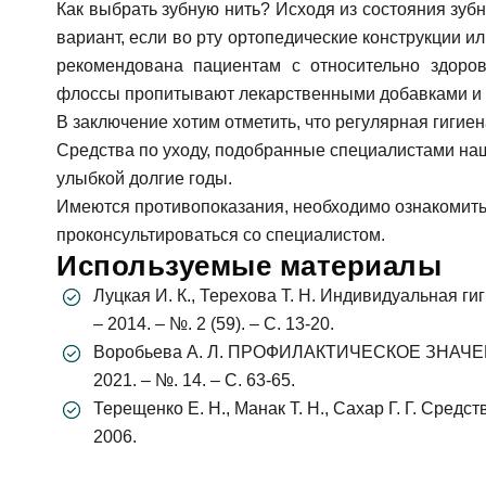
Как выбрать зубную нить? Исходя из состояния зуб
ФИО
вариант, если во рту ортопедические конструкции и
рекомендована пациентам с относительно здоров
флоссы пропитывают лекарственными добавками и
За
В заключение хотим отметить, что регулярная гигиен
Телефон
Средства по уходу, подобранные специалистами наш
улыбкой долгие годы.
Имя
Имеются противопоказания, необходимо ознакомить
E-mail
проконсультироваться со специалистом.
Используемые материалы
Телефон
Луцкая И. К., Терехова Т. Н. Индивидуальная ги
– 2014. – №. 2 (59). – С. 13-20.
Сообще
Воробьева А. Л. ПРОФИЛАКТИЧЕСКОЕ ЗНАЧЕ
2021. – №. 14. – С. 63-65.
Терещенко Е. Н., Манак Т. Н., Сахар Г. Г. Сред
2006.