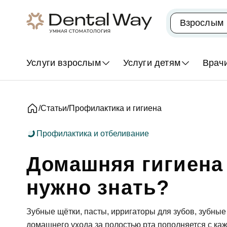
Популярные запросы
Взрослым
Лечение кариеса
Удаление зубов
Имплантаци
Услуги взрослым
Услуги детям
Врач
Услуги для взрослых
Услуги для детей
Статьи
Профилактика и гигиена
Профилактика и отбеливание
Антистресс-стоматология (лечение зубов в н
Лечение зубов детям и подросткам
Диагностика зубов и десен, стоматологически
Домашняя гигиена 
Лечение зубов детям во сне (под наркозом) и
Терапевтическая стоматология (лечение зубов
Детская стоматологическая хирургия
периодонтит, реставрация)
нужно знать?
Диагностика зубов у детей
Хирургия стоматологическая, удаление зубов
Комплексные профилактические программы
Имплантация
Зубные щётки, пасты, ирригаторы для зубов, зубные
Ортодонтия (исправление прикуса) детям и 
Гнатология: лечение ВНЧС - при проблемах с
домашнего ухода за полостью рта пополняется с каж