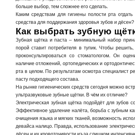
Гигиена зубов детям и профилактика
Ортопедия, протезирование: коронки, вкладк
больше выбор, тем сложнее его сделать.
Ортодонтия (исправление прикуса): брекеты,
Каким средствам для гигиены полости рта отдать 
Лечение десен (пародонтология)
средства для поддержания здоровья зубов и дёсен? 
Профилактика и профессиональная гигиена
Как выбрать зубную щётк
Отбеливание зубов
Зубная щётка и паста – минимальный набор прина
порой ставит потребителя в тупик. Чтобы решить,
проконсультироваться со стоматологом. Он оцени
наличие отложений, ортопедических и ортодонтичес
рта в целом. По результатам осмотра специалист р
пасту подходящего состава.
На рынке гигиенических средств сегодня можно вст
ультразвуковые зубные щётки. В чём их отличие?
Электрическая зубная щётка подойдёт для зубов с
Эффективное удаление налёта, борьба с зубным ка
очищения языка и мягких тканей, возможность испо
девайса налицо. Правда, использование электричес
дёсен и их кровоточивости из-за слишком интенсивн