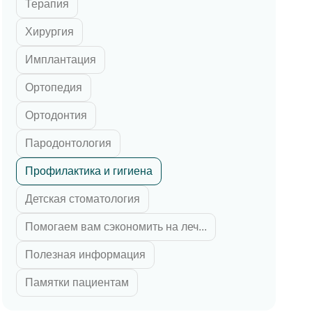
Терапия
 циркония
ка E-max
Хирургия
их зубов
Имплантация
 челюсти
Ортопедия
й челюсти
Ортодонтия
Пародонтология
Профилактика и гигиена
Детская стоматология
Помогаем вам сэкономить на леч...
Полезная информация
Памятки пациентам