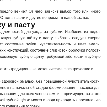
и, виниры
Коронка из диоксида
Синус лифтинг
 элайнеры
Керамическая корон
предпочтение? От чего зависит выбор того или иного
Импланты Straumann
Ответы на эти и другие вопросы - в нашей статье.
Имплантация передн
у и пасту
Имплантация нижней
Имплантация верхне
длежностей для ухода за зубами. Изобилие их видов
 какую зубную щётку и пасту выбрать, следует сперва
т состояние зубов, чувствительность и цвет эмали,
ких конструкций, состояние слизистой оболочки полости
екомендует зубную щётку требуемой жёсткости и зубную
ретить традиционные механические, электрические и
о здоровой эмалью, без повышенной чувствительности.
мнем на начальной стадии формирования, насадки для
льзования для всех членов семьи – преимущества этого
кой зубной щётки может иногда приводить к воспалению
ого колебания головки.