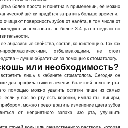
щётка более проста и понятна в применении, её можно
еханической щётки придётся затратить больше времени.
очищают поверхность зубов от налёта, в том числе от
комендуют использовать не более 3-4 раз в неделю во
твительности.
её абразивные свойства, состав, консистенцию. Так как
-профилактическими, отбеливающими, не стоит
дства – лучше обратиться за помощью к стоматологу.
оскошь или необходимость?
стретить лишь в кабинете стоматолога. Сегодня он
кже для профилактики и лечения болезней полости рта.
 его помощью можно удалить остатки пищи из самых
, если у вас во рту есть коронки, импланты, виниры,
прибором, можно предотвратить изменение цвета зубов
виться от неприятного запаха изо рта, улучшить
тся струей воды или лекарственного раствора, которая