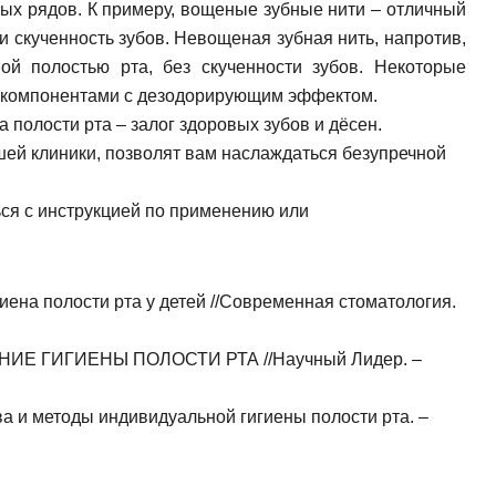
ных рядов. К примеру, вощеные зубные нити – отличный
ли скученность зубов. Невощеная зубная нить, напротив,
ой полостью рта, без скученности зубов. Некоторые
 компонентами с дезодорирующим эффектом.
пись на прием
а полости рта – залог здоровых зубов и дёсен.
ей клиники, позволят вам наслаждаться безупречной
ся с инструкцией по применению или
гиена полости рта у детей //Современная стоматология.
Заявка отправлена!
ние
НИЕ ГИГИЕНЫ ПОЛОСТИ РТА //Научный Лидер. –
Мы свяжемся с вами в ближайшее время
ства и методы индивидуальной гигиены полости рта. –
ОК