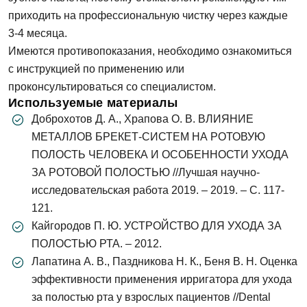
приходить на профессиональную чистку через каждые
Телефон
3-4 месяца.
Имеются противопоказания, необходимо ознакомиться
Сообщение
Заявка отправлена!
с инструкцией по применению или
проконсультироваться со специалистом.
Используемые материалы
Мы свяжемся с вами в ближайшее время
Доброхотов Д. А., Храпова О. В. ВЛИЯНИЕ
МЕТАЛЛОВ БРЕКЕТ-СИСТЕМ НА РОТОВУЮ
ОК
ПОЛОСТЬ ЧЕЛОВЕКА И ОСОБЕННОСТИ УХОДА
ЗА РОТОВОЙ ПОЛОСТЬЮ //Лучшая научно-
исследовательская работа 2019. – 2019. – С. 117-
Согласен на
обработку персональных
121.
данных
Кайгородов П. Ю. УСТРОЙСТВО ДЛЯ УХОДА ЗА
ПОЛОСТЬЮ РТА. – 2012.
Записаться на приём
Лапатина А. В., Паздникова Н. К., Беня В. Н. Оценка
эффективности применения ирригатора для ухода
за полостью рта у взрослых пациентов //Dental
Согласен на
обработку персональных