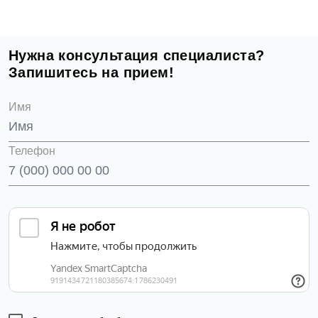
Запись на прием
Телефон
Нужна консультация специалиста?
Запишитесь на прием!
Имя
Имя
E-mail
Телефон
Телефон
Сообщение
Заявка отправлена!
Мы свяжемся с вами в ближайшее время
ОК