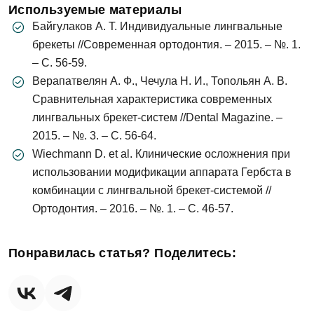
Используемые материалы
Байгулаков А. Т. Индивидуальные лингвальные
Мы свяжемся с вами в ближайшее время
брекеты //Современная ортодонтия. – 2015. – №. 1.
– С. 56-59.
ОК
Верапатвелян А. Ф., Чечула Н. И., Топольян А. В.
Сравнительная характеристика современных
лингвальных брекет-систем //Dental Magazine. –
Согласен на
обработку персональных
2015. – №. 3. – С. 56-64.
данных
Wiechmann D. et al. Клинические осложнения при
использовании модификации аппарата Гербста в
Записаться на приём
комбинации с лингвальной брекет-системой //
Ортодонтия. – 2016. – №. 1. – С. 46-57.
Согласен на
обработку персональных
данных
Понравилась статья? Поделитесь:
Отправить