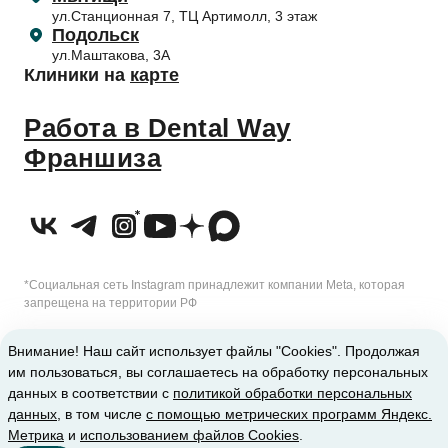
Налоговый вычет
ул.Станционная 7, ТЦ Артимолл, 3 этаж
Подольск
ул.Маштакова, 3А
Клиники на
карте
Работа в Dental Way
Франшиза
*Социальная сеть Instagram принадлежит компании Meta, которая
запрещена на территории РФ
2010-2026 © Сеть стоматологических клиник Dental Way
Внимание! Наш сайт использует файлы "Cookies". Продолжая
им пользоваться, вы соглашаетесь на обработку персональных
ИМЕЮТСЯ ПРОТИВОПОКАЗАНИЯ. ТРЕБУЕТСЯ КОНСУЛЬТАЦИЯ
данных в соответствии с
политикой обработки персональных
данных
, в том числе
с помощью метрических программ Яндекс.
СПЕЦИАЛИСТА
Метрика
и
использованием файлов Cookies
.