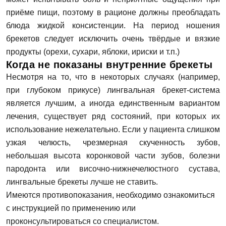
приёме пищи, поэтому в рационе должны преобладать
блюда жидкой консистенции. На период ношения
брекетов следует исключить очень твёрдые и вязкие
Задать вопрос
продукты (орехи, сухари, яблоки, ириски и т.п.)
Когда не показаны внутренние брекеты
ФИО
Несмотря на то, что в некоторых случаях (например,
при глубоком прикусе) лингвальная брекет-система
является лучшим, а иногда единственным вариантом
лечения, существует ряд состояний, при которых их
Запись на прием
Телефон
использование нежелательно. Если у пациента слишком
узкая челюсть, чрезмерная скученность зубов,
Имя
небольшая высота коронковой части зубов, болезни
E-mail
пародонта или височно-нижнечелюстного сустава,
лингвальные брекеты лучше не ставить.
Имеются противопоказания, необходимо ознакомиться
Телефон
с инструкцией по применению или
Сообщение
Заявка отправлена!
проконсультироваться со специалистом.