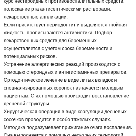
курс нестероидных противовоспалительных средств,
полоскание рта антисептическими растворами,
Согласен на
обработку персональных
лекарственные аппликации.
данных
Если присутствует периодонтит и выделяется гнойная
жидкость, прописываются антибиотики. Подбор
Записаться на приём
лекарственных средств для беременных
осуществляется с учетом срока беременности и
потенциальных рисков.
Согласен на
обработку персональных
Устранение аллергических реакций производится с
данных
помощью стероидных и антигистаминных препаратов.
Ортодонтическое лечение в виде литых вкладок и
Отправить
специализированных коронок назначается молодым
пациентам. С их помощью происходит восстановление
десневой структуры.
Хирургическая операция в виде коагуляции десневых
сосочков проводится в особо тяжелых случаях.
Методика подразумевает прижигание очага воспаления.
Она выполняется с помощью нескольких технологий.