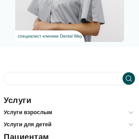
специалист клиники Dental Way
Услуги
Услуги взрослым
Диагностика зубов и десен
Услуги для детей
Терапевтическая стоматология (лечение зубов)
Пациентам
Лечение зубов детям и подросткам
Хирургия, удаление зубов