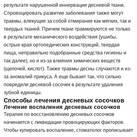
ФИО
результате нарушенной иннервации десневой ткани.
Спровоцировать развитие заболевания также могут
травмы, влекущие за собой отмирание как мягких, так и
твердых тканей. Причем ткани травмируются не только
Запись на прием
Телефон
в результате механического воздействия (ушибы,
острые края ортопедических конструкций, твердая
Имя
пища, неправильно подобранные средства гигиены и
E-mail
так далее), но и из-за влияния химических веществ
(щелочей, кислот). Также травмы десны случаются и из-
за аномалий прикуса. А еще бывает так, что сильно
Телефон
повредили десневой сосочек в результате удаления
Сообщение
Заявка отправлена!
зубной единицы.
Способы лечения десневых сосочков
Лечение воспаления десневых сосочков
Мы свяжемся с вами в ближайшее время
Терапия по восстановлению десневых сосочков
начинается с ликвидации провоцирующих факторов.
ОК
Чтобы купировать воспаление, стоматолог прописывает