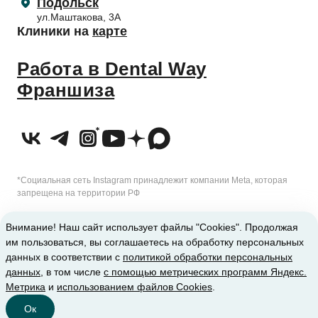
Подольск
ул.Маштакова, 3А
Клиники на
карте
Работа в Dental Way
Франшиза
*Социальная сеть Instagram принадлежит компании Meta, которая
запрещена на территории РФ
2010-2026 © Сеть стоматологических клиник Dental Way
Внимание! Наш сайт использует файлы "Cookies". Продолжая
им пользоваться, вы соглашаетесь на обработку персональных
ИМЕЮТСЯ ПРОТИВОПОКАЗАНИЯ. ТРЕБУЕТСЯ КОНСУЛЬТАЦИЯ
данных в соответствии с
политикой обработки персональных
данных
, в том числе
с помощью метрических программ Яндекс.
СПЕЦИАЛИСТА
Метрика
и
использованием файлов Cookies
.
Ок