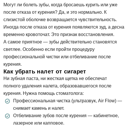
Могут ли болеть зубы, когда бросаешь курить или уже
после отказа от курения? Да, и это нормально. К
Задать вопрос
слизистой оболочке возвращается чувствительность.
Иногда после отказа от курения появляются зуд, а десна
временно кровоточат. Это признак восстановления.
ФИО
А самое приятное — зубы действительно становятся
светлее. Особенно если пройти процедуру
профессиональной чистки или отбеливание после
Запись на прием
Телефон
курения.
Как убрать налет от сигарет
Ни зубная паста, ни жесткая щетка не обеспечат
Имя
полного удаления налета, образовавшегося после
E-mail
курения. Нужна помощь стоматолога:
Профессиональная чистка (ультразвук, Air Flow) —
Телефон
снимает камень и налет.
Отбеливание зубов после курения — кабинетное,
Сообщение
Заявка отправлена!
лазерное или капповое.