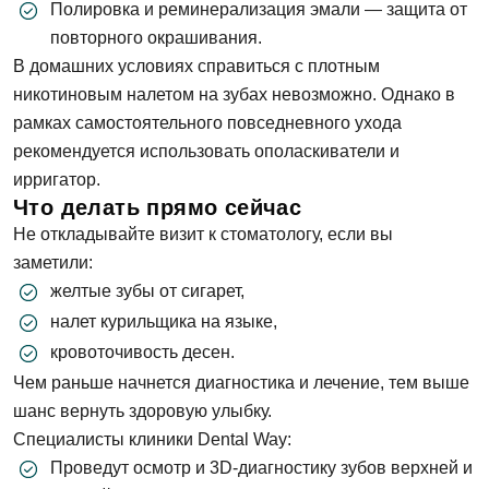
Полировка и реминерализация эмали — защита от
Мы свяжемся с вами в ближайшее время
повторного окрашивания.
В домашних условиях справиться с плотным
никотиновым налетом на зубах невозможно. Однако в
ОК
рамках самостоятельного повседневного ухода
рекомендуется использовать ополаскиватели и
Согласен на
обработку персональных
ирригатор.
данных
Что делать прямо сейчас
Не откладывайте визит к стоматологу, если вы
Записаться на приём
заметили:
желтые зубы от сигарет,
налет курильщика на языке,
Согласен на
обработку персональных
кровоточивость десен.
данных
Чем раньше начнется диагностика и лечение, тем выше
шанс вернуть здоровую улыбку.
Отправить
Специалисты клиники Dental Way:
Проведут осмотр и 3D-диагностику зубов верхней и