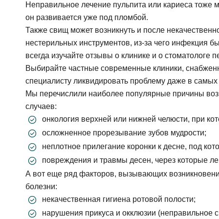
Неправильное лечение пульпита или кариеса тоже м
он развивается уже под пломбой.
Также свищ может возникнуть и после некачественно
нестерильных инструментов, из-за чего инфекция бы
всегда изучайте отзывы о клинике и о стоматологе п
Выбирайте частные современные клиники, снабже
специалисту ликвидировать проблему даже в самых
Мы перечислили наиболее популярные причины возн
случаев:
онкология верхней или нижней челюсти, при кот
осложненное прорезывание зубов мудрости;
неплотное прилегание коронки к десне, под ко
повреждения и травмы десен, через которые л
А вот еще ряд факторов, вызывающих возникновени
болезни:
некачественная гигиена ротовой полости;
нарушения прикуса и окклюзии (неправильное с