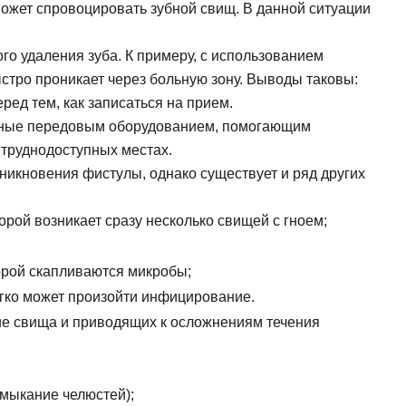
ожет спровоцировать зубной свищ. В данной ситуации
го удаления зуба. К примеру, с использованием
стро проникает через больную зону. Выводы таковы:
еред тем, как записаться на прием.
нные передовым оборудованием, помогающим
 труднодоступных местах.
икновения фистулы, однако существует и ряд других
орой возникает сразу несколько свищей с гноем;
торой скапливаются микробы;
егко может произойти инфицирование.
е свища и приводящих к осложнениям течения
мыкание челюстей);