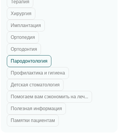
Терапия
 циркония
ка E-max
Хирургия
их зубов
Имплантация
 челюсти
Ортопедия
й челюсти
Ортодонтия
Пародонтология
Профилактика и гигиена
Детская стоматология
Помогаем вам сэкономить на леч...
Полезная информация
Памятки пациентам