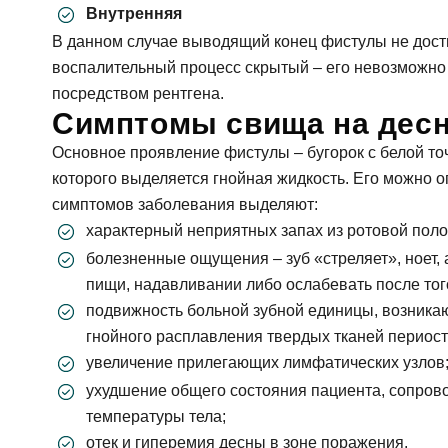
Внутренняя
В данном случае выводящий конец фистулы не дости
воспалительный процесс скрытый – его невозможно 
посредством рентгена.
Симптомы свища на дес
Основное проявление фистулы – бугорок с белой точ
которого выделяется гнойная жидкость. Его можно 
симптомов заболевания выделяют:
характерный неприятных запах из ротовой поло
болезненные ощущения – зуб «стреляет», ноет,
пищи, надавливании либо ослабевать после того
подвижность больной зубной единицы, возника
гнойного расплавления твердых тканей периост
увеличение прилегающих лимфатических узлов
ухудшение общего состояния пациента, сопро
температуры тела;
отек и гиперемия десны в зоне поражения.