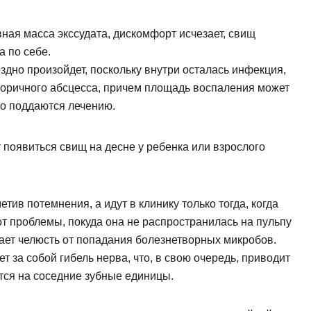
вная масса экссудата, дискомфорт исчезает, свищ
дать вопрос
а по себе.
здно произойдет, поскольку внутри осталась инфекция,
торичного абсцесса, причем площадь воспаления может
о поддаются лечению.
пись на прием
 появиться свищ на десне у ребенка или взрослого
тив потемнения, а идут в клинику только тогда, когда
от проблемы, покуда она не распространилась на пульпу
щает челюсть от попадания болезнетворных микробов.
 за собой гибель нерва, что, в свою очередь, приводит
ются на соседние зубные единицы.
Заявка отправлена!
ние