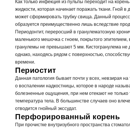
Как только инфекция из пульпы переходит на корень
жидкости, которая начинает поражать ткани. Гной в
может сформировать трубку свища. Данный процесс
образуется преимущественно лишь вследствие прод
Периодонтит, переросший в гранулематозную хрони
маленького мешочка с гноем, покрытого эпителием, 
гранулемы не превышают 5 мм. Кистогранулема не д
Согл
однако, находясь рядом с поверхностью, способств
времени.
За
Периостит
Данная патология бывает почти у всех, невзирая на 
о воспалении надкостницы, которое в народе назы
Согл
болезненные ощущения, при нем отекают не только т
температура тела. В большинстве случаев оно влече
отводится гнойный экссудат.
От
Перфорированный корень
При прочистке внутризубного пространства стомато