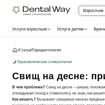
Популярные запросы
Взрослым
Лечение кариеса
Удаление зубов
Имплантаци
Услуги взрослым
Услуги детям
Врач
Услуги для взрослых
Услуги для детей
Статьи
Пародонтология
Терапевтическая стоматология
Антистресс-стоматология (лечение зубов в н
Лечение зубов детям и подросткам
Диагностика зубов и десен, стоматологически
Свищ на десне: пр
Лечение зубов детям во сне (под наркозом) и
Терапевтическая стоматология (лечение зубов
Детская стоматологическая хирургия
периодонтит, реставрация)
Диагностика зубов у детей
В чем проблема?
Свищ на десне – шишка, похожая 
Хирургия стоматологическая, удаление зубов
откладывает поход к стоматологу, не зная, как решит
Комплексные профилактические программы
Имплантация
Как решить?
Вызывают свищевые каналы вредные м
Ортодонтия (исправление прикуса) детям и 
Гнатология: лечение ВНЧС - при проблемах с