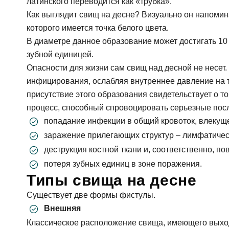
латинского переводится как «трубка».
Как выглядит свищ на десне? Визуально он напомин
которого имеется точка белого цвета.
В диаметре данное образование может достигать 10 
зубной единицей.
Опасности для жизни сам свищ над десной не несет. 
инфицирования, ослабляя внутреннее давление на т
присутствие этого образования свидетельствует о т
процесс, способный спровоцировать серьезные по
попадание инфекции в общий кровоток, влекуще
заражение прилегающих структур – лимфатическ
деструкция костной ткани и, соответственно, п
потеря зубных единиц в зоне поражения.
Типы свища на десне
Существует две формы фистулы.
Внешняя
Классическое расположение свища, имеющего выход