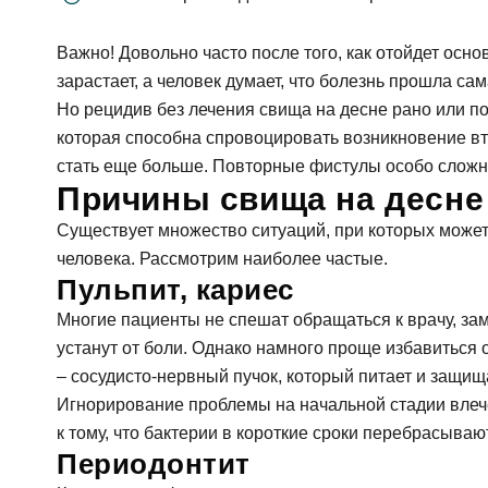
Важно! Довольно часто после того, как отойдет осно
За
зарастает, а человек думает, что болезнь прошла сам
Но рецидив без лечения свища на десне рано или по
которая способна спровоцировать возникновение в
ФИО
стать еще больше. Повторные фистулы особо сложн
Причины свища на десне
За
Существует множество ситуаций, при которых может
Телефон
человека. Рассмотрим наиболее частые.
Пульпит, кариес
Имя
Многие пациенты не спешат обращаться к врачу, заме
E-mail
устанут от боли. Однако намного проще избавиться 
– сосудисто-нервный пучок, который питает и защи
Телефон
Игнорирование проблемы на начальной стадии влечет
к тому, что бактерии в короткие сроки перебрасыва
Сообще
Периодонтит