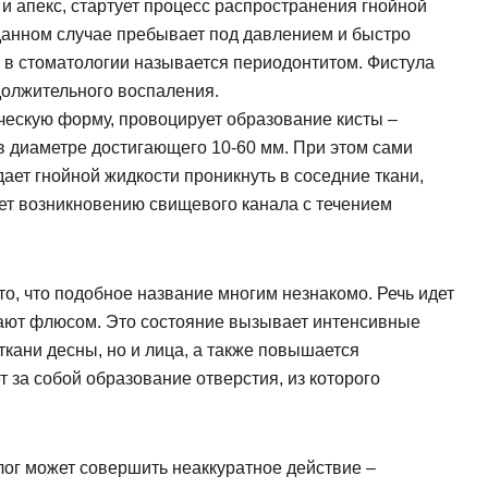
 и апекс, стартует процесс распространения гнойной
Мы свяжемся с вами в ближайшее время
 данном случае пребывает под давлением и быстро
 в стоматологии называется периодонтитом. Фистула
олжительного воспаления.
ОК
ческую форму, провоцирует образование кисты –
в диаметре достигающего 10-60 мм. При этом сами
ает гнойной жидкости проникнуть в соседние ткани,
асен на
обработку персональных данных
ует возникновению свищевого канала с течением
писаться на приём
то, что подобное название многим незнакомо. Речь идет
вают флюсом. Это состояние вызывает интенсивные
асен на
обработку персональных данных
кани десны, но и лица, а также повышается
т за собой образование отверстия, из которого
править
лог может совершить неаккуратное действие –