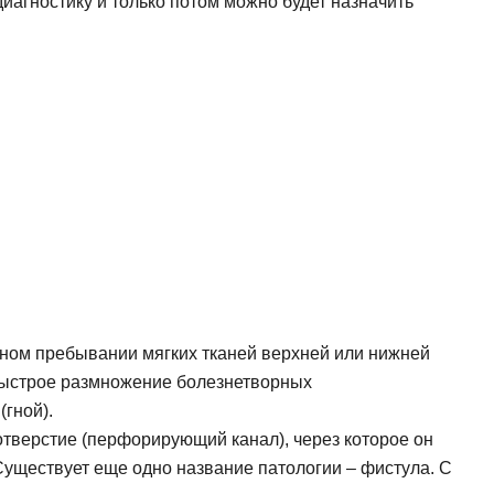
иагностику и только потом можно будет назначить
и, виниры
Коронка из диоксида
Синус лифтинг
 элайнеры
Керамическая корон
Импланты Straumann
Имплантация передн
Имплантация нижней
Имплантация верхне
ьном пребывании мягких тканей верхней или нижней
быстрое размножение болезнетворных
(гной).
отверстие (перфорирующий канал), через которое он
Существует еще одно название патологии – фистула. С