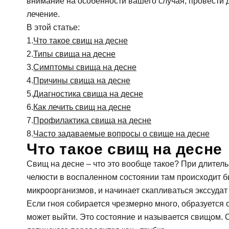
внимание на особенности вашего случая, провести д
Гигиена зубов детям и профилактика
Ортопедия, протезирование: коронки, вкладк
лечение.
Ортодонтия (исправление прикуса): брекеты,
В этой статье:
Лечение десен (пародонтология)
Что такое свищ на десне
Профилактика и профессиональная гигиена
Типы свища на десне
Отбеливание зубов
Симптомы свища на десне
Причины свища на десне
Диагностика свища на десне
Как лечить свищ на десне
Профилактика свища на десне
Часто задаваемые вопросы о свище на десне
Что такое свищ на десне
Свищ на десне – что это вообще такое? При длител
челюсти в воспаленном состоянии там происходит 
микроорганизмов, и начинает скапливаться экссудат 
Если гноя собирается чрезмерно много, образуется 
может выйти. Это состояние и называется свищом. 