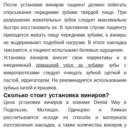
После установки виниров пациент должен избегать
откусывания передними зубами твёрдой пищи. При
Запись на прием
Телефон
разрушении жевательных зубов следует максимально
быстро восстановить их. В противном случае пациенту
Имя
приходится жевать пищу передними зубами, а виниры
не выдерживают подобной нагрузки. В итоге накладка
E-mail
трескается, а пациент испытывает болевые ощущения.
Установка виниров вносит свои коррективы и в
Телефон
ежедневный
домашний уход за зубами
: зубы с
Сообщение
микропротезами следует очищать зубной щёткой и
Заявка отправлена!
пастой, ирригатором. Не рекомендуется использование
зубных нитей и ёршиков.
Мы свяжемся с вами в ближайшее время
Сколько стоит установка виниров?
Цена установки виниров в клинике Dental Way в
Подольске, Мытищах, Одинцово и Химках
ОК
рассчитывается исходя из способа и материала
изготовления накладок, а также количества виниров у