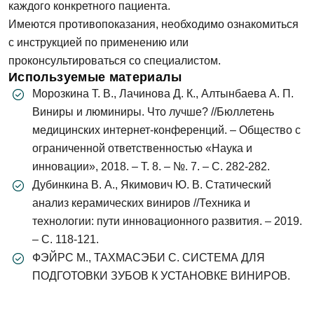
Согласен на
обработку персональных
каждого конкретного пациента.
данных
Имеются противопоказания, необходимо ознакомиться
с инструкцией по применению или
Записаться на приём
проконсультироваться со специалистом.
Используемые материалы
Морозкина Т. В., Лачинова Д. К., Алтынбаева А. П.
Согласен на
обработку персональных
Виниры и люминиры. Что лучше? //Бюллетень
данных
медицинских интернет-конференций. – Общество с
ограниченной ответственностью «Наука и
Отправить
инновации», 2018. – Т. 8. – №. 7. – С. 282-282.
Дубинкина В. А., Якимович Ю. В. Статический
анализ керамических виниров //Техника и
технологии: пути инновационного развития. – 2019.
– С. 118-121.
ФЭЙРС М., ТАХМАСЭБИ С. СИСТЕМА ДЛЯ
ПОДГОТОВКИ ЗУБОВ К УСТАНОВКЕ ВИНИРОВ.