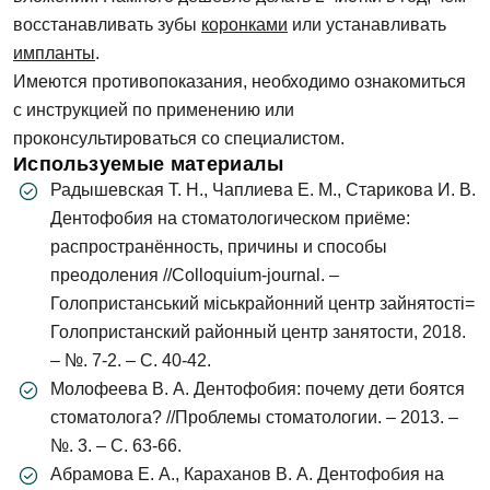
восстанавливать зубы
коронками
или устанавливать
Телефон
импланты
.
Сообщение
Имеются противопоказания, необходимо ознакомиться
Заявка отправлена!
с инструкцией по применению или
проконсультироваться со специалистом.
Мы свяжемся с вами в ближайшее время
Используемые материалы
Радышевская Т. Н., Чаплиева Е. М., Старикова И. В.
Дентофобия на стоматологическом приёме:
ОК
распространённость, причины и способы
преодоления //Colloquium-journal. –
Согласен на
обработку персональных
Голопристанський міськрайонний центр зайнятості=
данных
Голопристанский районный центр занятости, 2018.
– №. 7-2. – С. 40-42.
Записаться на приём
Молофеева В. А. Дентофобия: почему дети боятся
стоматолога? //Проблемы стоматологии. – 2013. –
№. 3. – С. 63-66.
Согласен на
обработку персональных
Абрамова Е. А., Караханов В. А. Дентофобия на
данных