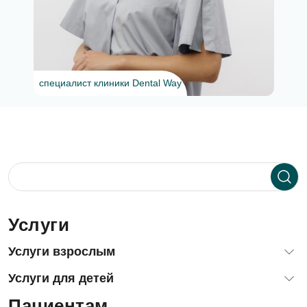
специалист клиники Dental Way
Услуги
Услуги взрослым
Диагностика зубов и десен
Услуги для детей
Терапевтическая стоматология (лечение зубов)
Пациентам
Лечение зубов детям и подросткам
Хирургия, удаление зубов